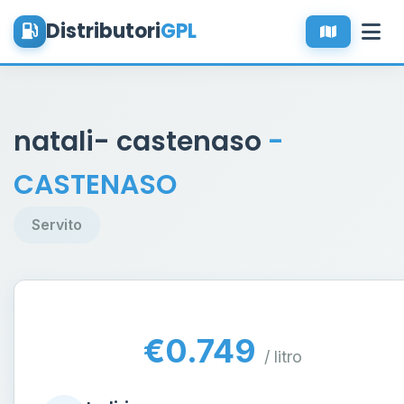
Distributori
GPL
natali- castenaso
-
CASTENASO
Servito
€0.749
/ litro