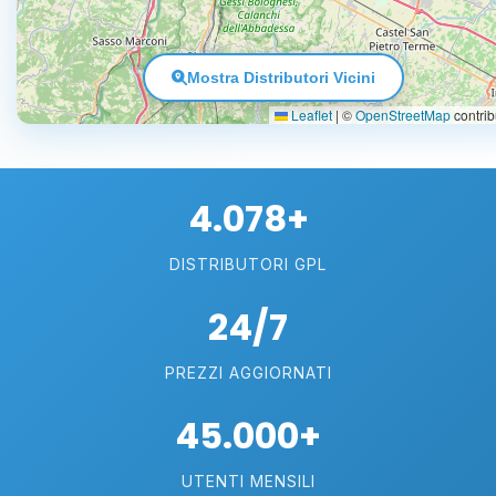
Mostra Distributori Vicini
Leaflet
|
©
OpenStreetMap
contrib
4.078+
DISTRIBUTORI GPL
24/7
PREZZI AGGIORNATI
45.000+
UTENTI MENSILI