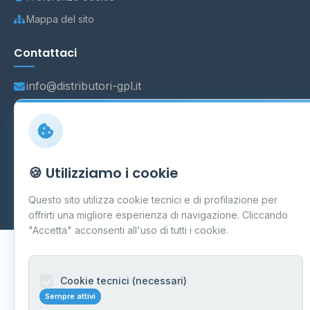
Mappa del sito
Contattaci
info@distributori-gpl.it
© 2026 - Distributori di GPL -
AF Project Software Agency
🍪 Utilizziamo i cookie
Carpi
P.IVA 03859300364
Dati forniti da
Ministero delle Imprese e del Made in Italy
-
Questo sito utilizza cookie tecnici e di profilazione per
Aggiornamento quotidiano
offrirti una migliore esperienza di navigazione. Cliccando
"Accetta" acconsenti all'uso di tutti i cookie.
Cookie tecnici (necessari)
Sempre attivi