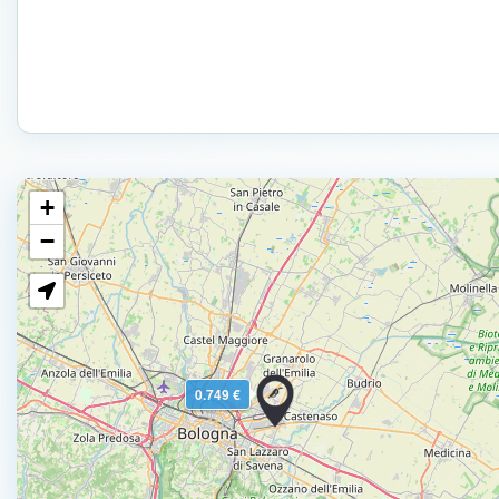
+
−
0.749 €