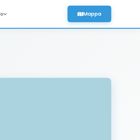
Mappa
fo