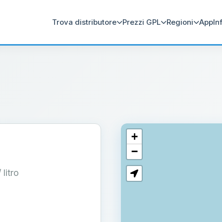
Trova distributore
Prezzi GPL
Regioni
App
In
+
−
/ litro