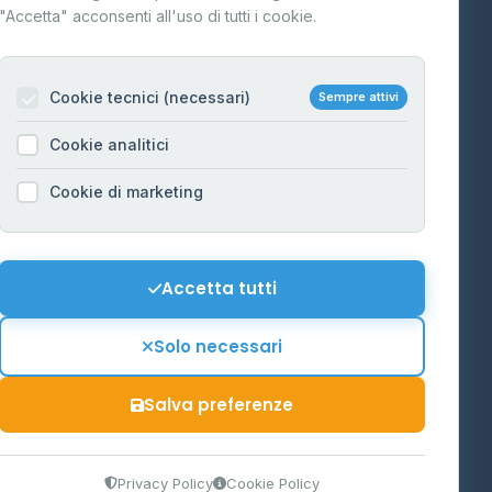
"Accetta" acconsenti all'uso di tutti i cookie.
Contatti
Per gestori
na
Cookie tecnici (necessari)
Sempre attivi
Informazioni legali
Cookie analitici
Privacy Policy
na
Cookie di marketing
Cookie Policy
o-Alto
Preferenze Cookie
Mappa del sito
Accetta tutti
'Aosta
Contattaci
Solo necessari
info@distributori-gpl.it
Salva preferenze
9300364
Privacy Policy
Cookie Policy