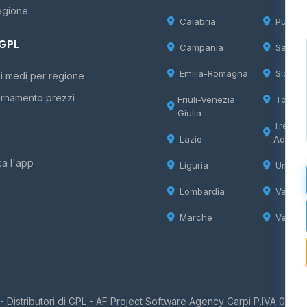
egione
Calabria
Puglia
 GPL
Campania
Sardeg
Emilia-Romagna
Sicilia
i medi per regione
rnamento prezzi
Friuli-Venezia
Tosca
Giulia
Trentin
Lazio
Adige
ca l'app
Liguria
Umbria
Lombardia
Valle d
Marche
Veneto
 Distributori di GPL -
AF Project Software Agency Carpi
P.IVA 0385