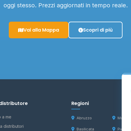
oggi stesso. Prezzi aggiornati in tempo reale.
Vai alla Mappa
Scopri di più
distributore
Regioni
o a me
Abruzzo
Molise
 distributori
Basilicata
Piemon