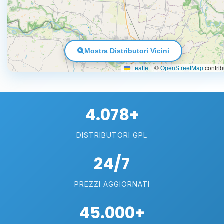
Mostra Distributori Vicini
Leaflet
|
©
OpenStreetMap
contrib
4.078+
DISTRIBUTORI GPL
24/7
PREZZI AGGIORNATI
45.000+