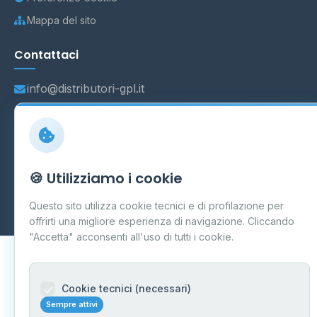
Mappa del sito
Contattaci
info@distributori-gpl.it
© 2026 - Distributori di GPL -
AF Project Software Agency
🍪 Utilizziamo i cookie
Carpi
P.IVA 03859300364
Dati forniti da
Ministero delle Imprese e del Made in Italy
-
Questo sito utilizza cookie tecnici e di profilazione per
Aggiornamento quotidiano
offrirti una migliore esperienza di navigazione. Cliccando
"Accetta" acconsenti all'uso di tutti i cookie.
Cookie tecnici (necessari)
Sempre attivi