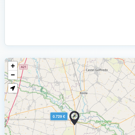
+
−
0.729 €