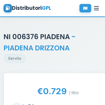
Distributori
GPL
NI 006376 PIADENA
-
PIADENA DRIZZONA
Servito
€0.729
/ litro