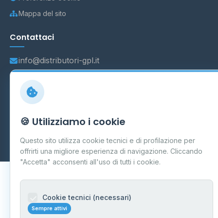
Mappa del sito
Contattaci
info@distributori-gpl.it
© 2026 - Distributori di GPL -
AF Project Software Agency
🍪 Utilizziamo i cookie
Carpi
P.IVA 03859300364
Dati forniti da
Ministero delle Imprese e del Made in Italy
-
Questo sito utilizza cookie tecnici e di profilazione per
Aggiornamento quotidiano
offrirti una migliore esperienza di navigazione. Cliccando
"Accetta" acconsenti all'uso di tutti i cookie.
Cookie tecnici (necessari)
Sempre attivi