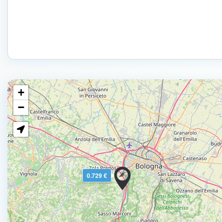
+
−
0.729 €