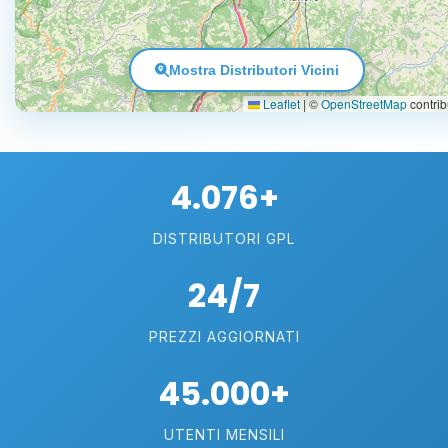
Mostra Distributori Vicini
Leaflet
|
©
OpenStreetMap
contrib
4.076+
DISTRIBUTORI GPL
24/7
PREZZI AGGIORNATI
45.000+
UTENTI MENSILI