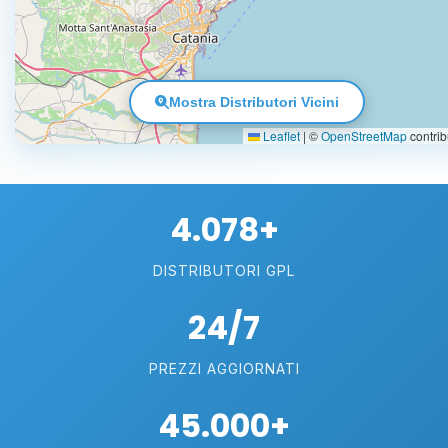
Mostra Distributori Vicini
Leaflet
|
©
OpenStreetMap
contrib
4.078+
DISTRIBUTORI GPL
24/7
PREZZI AGGIORNATI
45.000+