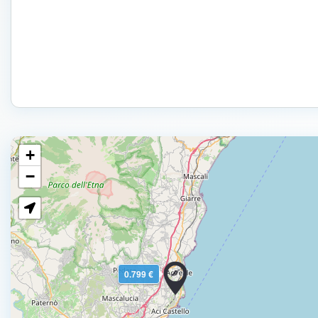
+
−
0.799 €