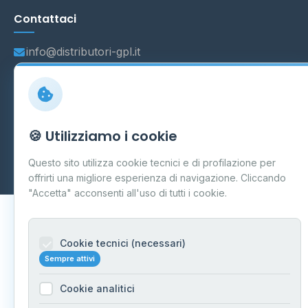
Contattaci
info@distributori-gpl.it
© 2026 - Distributori di GPL -
AF Project Software Agency
🍪 Utilizziamo i cookie
Carpi
P.IVA 03859300364
Dati forniti da
Ministero delle Imprese e del Made in Italy
-
Questo sito utilizza cookie tecnici e di profilazione per
Aggiornamento quotidiano
offrirti una migliore esperienza di navigazione. Cliccando
"Accetta" acconsenti all'uso di tutti i cookie.
Cookie tecnici (necessari)
Sempre attivi
Cookie analitici