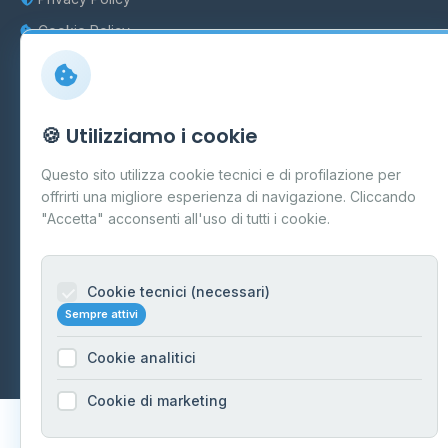
Cookie Policy
Preferenze Cookie
Mappa del sito
🍪 Utilizziamo i cookie
Contattaci
Questo sito utilizza cookie tecnici e di profilazione per
info@distributori-gpl.it
offrirti una migliore esperienza di navigazione. Cliccando
"Accetta" acconsenti all'uso di tutti i cookie.
Cookie tecnici (necessari)
© 2026 - Distributori di GPL -
AF Project Software Agency
Sempre attivi
Carpi
P.IVA 03859300364
Dati forniti da
Ministero delle Imprese e del Made in Italy
-
Cookie analitici
Aggiornamento quotidiano
Cookie di marketing