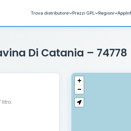
Trova distributore
Prezzi GPL
Regioni
App
In
vina Di Catania – 74778
+
−
/ litro