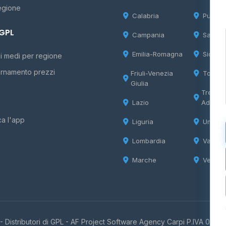
egione
Calabria
Puglia
 GPL
Campania
Sardeg
Emilia-Romagna
Sicilia
i medi per regione
rnamento prezzi
Friuli-Venezia
Tosca
Giulia
Trentin
Lazio
Adige
ca l'app
Liguria
Umbria
Lombardia
Valle d
Marche
Veneto
 Distributori di GPL -
AF Project Software Agency Carpi
P.IVA 0385