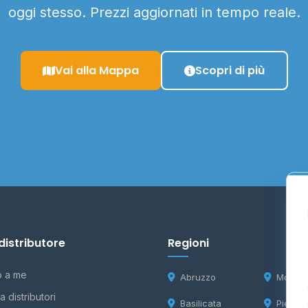
oggi stesso. Prezzi aggiornati in tempo reale.
Vai alla Mappa
Scopri di più
distributore
Regioni
o a me
Abruzzo
Molise
 distributori
Basilicata
Piemon