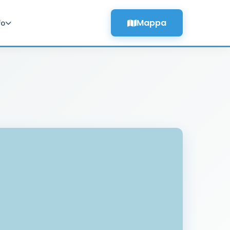
Mappa
fo