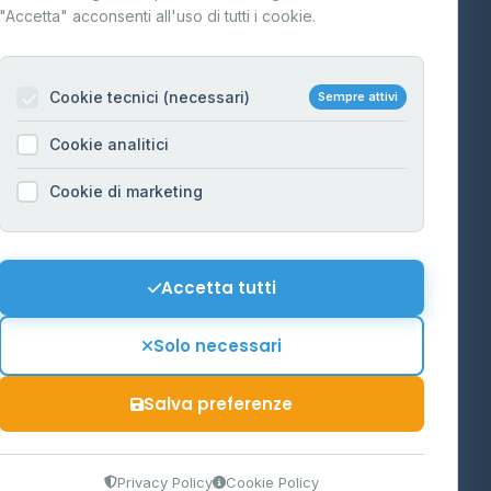
"Accetta" acconsenti all'uso di tutti i cookie.
Contatti
Per gestori
na
Cookie tecnici (necessari)
Sempre attivi
Informazioni legali
Cookie analitici
Privacy Policy
na
Cookie di marketing
Cookie Policy
o-Alto
Preferenze Cookie
Mappa del sito
Accetta tutti
'Aosta
Contattaci
Solo necessari
info@distributori-gpl.it
Salva preferenze
9300364
Privacy Policy
Cookie Policy