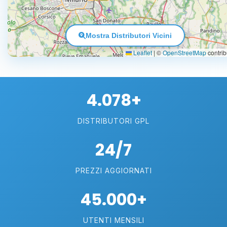
Mostra Distributori Vicini
Leaflet
|
©
OpenStreetMap
contrib
4.078+
DISTRIBUTORI GPL
24/7
PREZZI AGGIORNATI
45.000+
UTENTI MENSILI