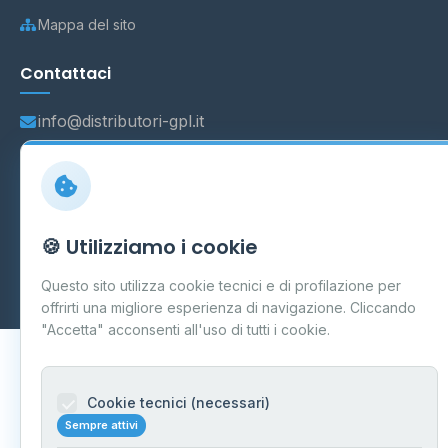
Mappa del sito
Contattaci
info@distributori-gpl.it
© 2026 - Distributori di GPL -
AF Project Software Agency
🍪 Utilizziamo i cookie
Carpi
P.IVA 03859300364
Dati forniti da
Ministero delle Imprese e del Made in Italy
-
Questo sito utilizza cookie tecnici e di profilazione per
Aggiornamento quotidiano
offrirti una migliore esperienza di navigazione. Cliccando
"Accetta" acconsenti all'uso di tutti i cookie.
Cookie tecnici (necessari)
Sempre attivi