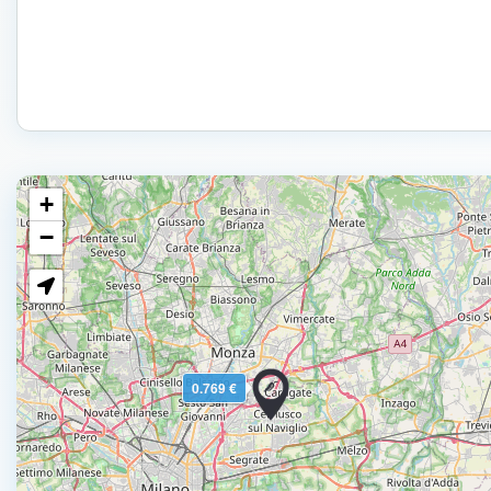
+
−
0.769 €