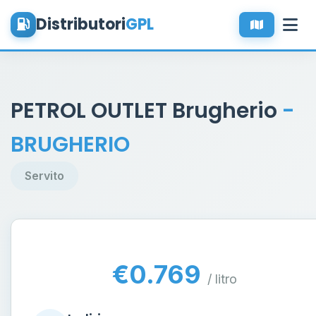
Distributori
GPL
PETROL OUTLET Brugherio
-
BRUGHERIO
Servito
€0.769
/ litro