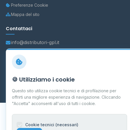
Preferenze Cookie
Mappa del sito
Contattaci
info@distributori-gpl.it
© 2026 - Distributori di GPL -
AF Project Software Agency
🍪 Utilizziamo i cookie
Carpi
P.IVA 03859300364
Dati forniti da
Ministero delle Imprese e del Made in Italy
-
Questo sito utilizza cookie tecnici e di profilazione per
Aggiornamento quotidiano
offrirti una migliore esperienza di navigazione. Cliccando
"Accetta" acconsenti all'uso di tutti i cookie.
Cookie tecnici (necessari)