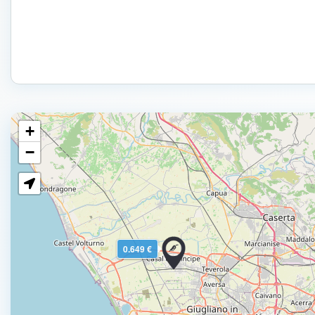
+
−
0.649 €