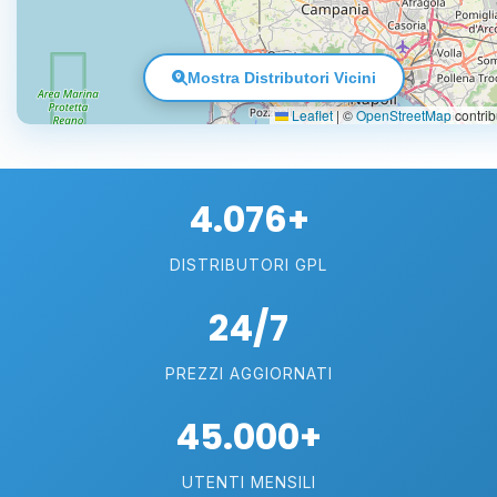
Mostra Distributori Vicini
Leaflet
|
©
OpenStreetMap
contrib
4.076+
DISTRIBUTORI GPL
24/7
PREZZI AGGIORNATI
45.000+
UTENTI MENSILI