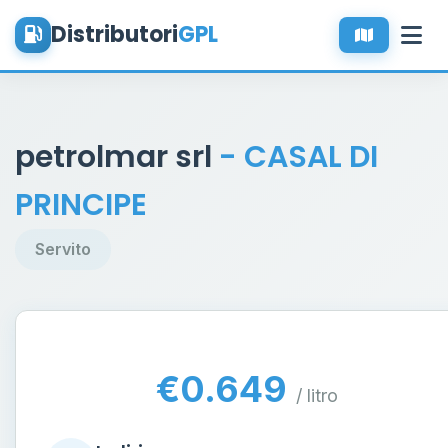
Distributori
GPL
petrolmar srl
- CASAL DI
PRINCIPE
Servito
€0.649
/ litro