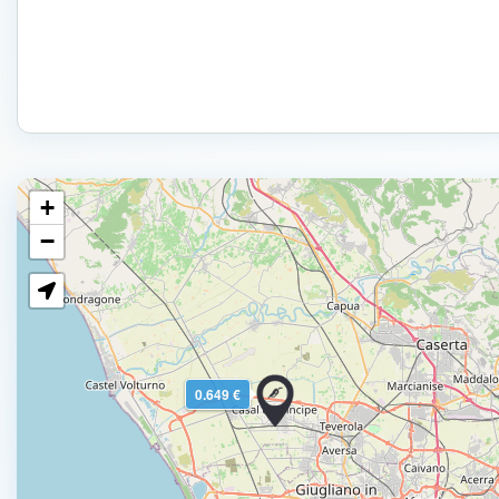
+
−
0.649 €