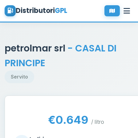
Distributori
GPL
petrolmar srl
- CASAL DI
PRINCIPE
Servito
€0.649
/ litro