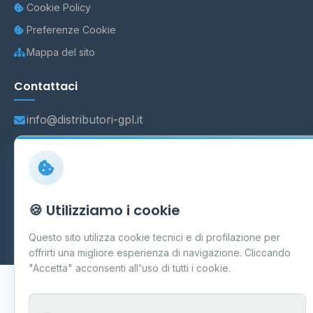
Cookie Policy
Preferenze Cookie
Mappa del sito
Contattaci
info@distributori-gpl.it
© 2026 - Distributori di GPL -
AF Project Software Agency
🍪 Utilizziamo i cookie
Carpi
P.IVA 03859300364
Dati forniti da
Ministero delle Imprese e del Made in Italy
-
Questo sito utilizza cookie tecnici e di profilazione per
Aggiornamento quotidiano
offrirti una migliore esperienza di navigazione. Cliccando
"Accetta" acconsenti all'uso di tutti i cookie.