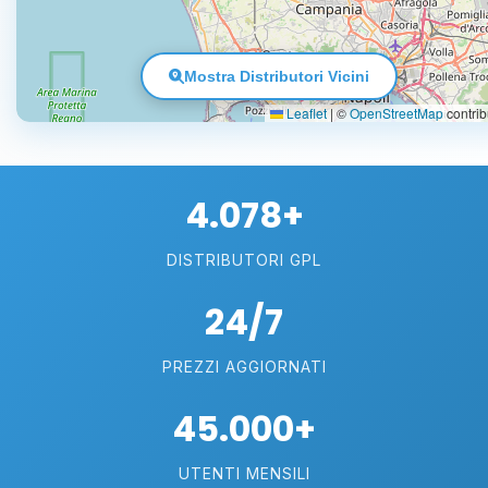
Mostra Distributori Vicini
Leaflet
|
©
OpenStreetMap
contrib
4.078+
DISTRIBUTORI GPL
24/7
PREZZI AGGIORNATI
45.000+
UTENTI MENSILI