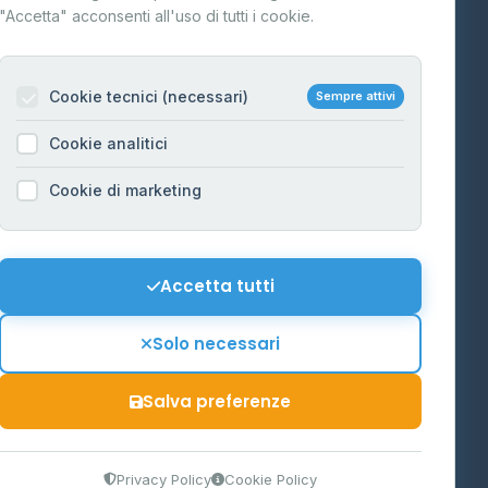
"Accetta" acconsenti all'uso di tutti i cookie.
Contatti
Per gestori
na
Cookie tecnici (necessari)
Sempre attivi
Informazioni legali
Cookie analitici
Privacy Policy
na
Cookie di marketing
Cookie Policy
o-Alto
Preferenze Cookie
Mappa del sito
Accetta tutti
'Aosta
Contattaci
Solo necessari
info@distributori-gpl.it
Salva preferenze
9300364
Privacy Policy
Cookie Policy