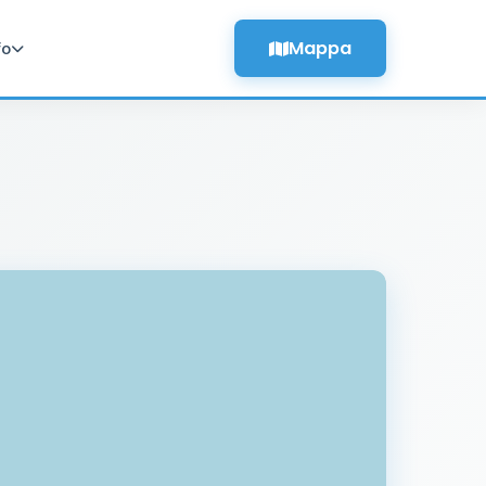
Mappa
fo