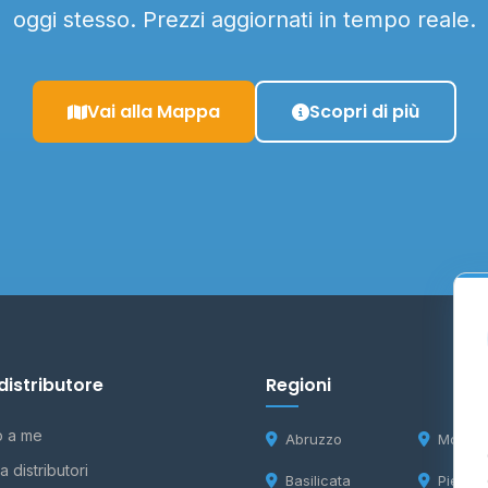
oggi stesso. Prezzi aggiornati in tempo reale.
Vai alla Mappa
Scopri di più
distributore
Regioni
o a me
Abruzzo
Molise
 distributori
Basilicata
Piemon