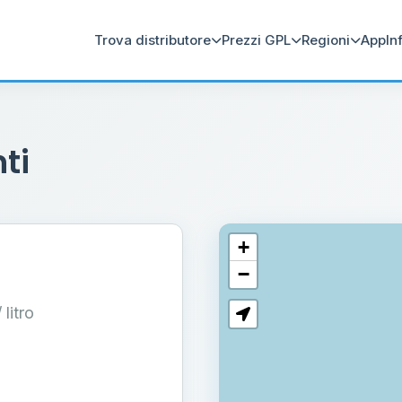
Trova distributore
Prezzi GPL
Regioni
App
In
ti
+
−
/ litro