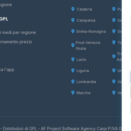
egione
Calabria
Puglia
 GPL
Campania
Sardeg
Emilia-Romagna
Sicilia
i medi per regione
rnamento prezzi
Friuli-Venezia
Tosca
Giulia
Trentin
Lazio
Adige
ca l'app
Liguria
Umbria
Lombardia
Valle d
Marche
Veneto
 Distributori di GPL -
AF Project Software Agency Carpi
P.IVA 0385