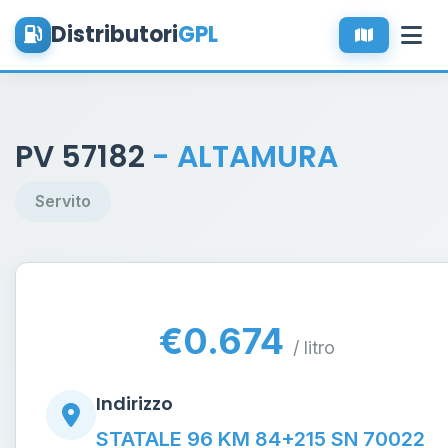
Distributori
GPL
PV 57182
- ALTAMURA
Servito
€0.674
/ litro
Indirizzo
STATALE 96 KM 84+215 SN 70022