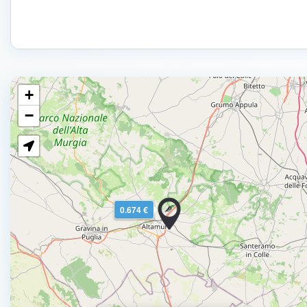
+
−
0.674 €