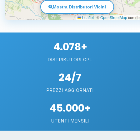
Mostra Distributori Vicini
Leaflet
|
©
OpenStreetMap
contrib
4.078+
DISTRIBUTORI GPL
24/7
PREZZI AGGIORNATI
45.000+
UTENTI MENSILI