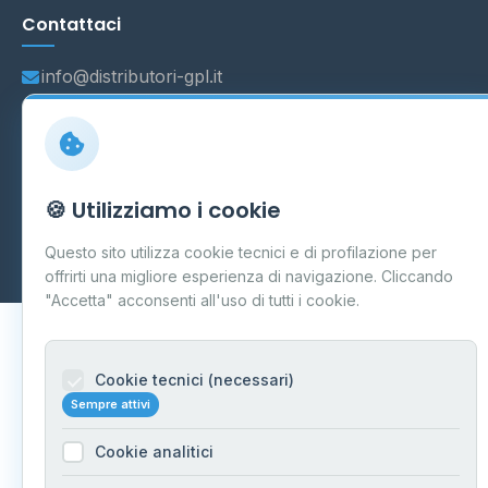
Contattaci
info@distributori-gpl.it
© 2026 - Distributori di GPL -
AF Project Software Agency
🍪 Utilizziamo i cookie
Carpi
P.IVA 03859300364
Dati forniti da
Ministero delle Imprese e del Made in Italy
-
Questo sito utilizza cookie tecnici e di profilazione per
Aggiornamento quotidiano
offrirti una migliore esperienza di navigazione. Cliccando
"Accetta" acconsenti all'uso di tutti i cookie.
Cookie tecnici (necessari)
Sempre attivi
Cookie analitici