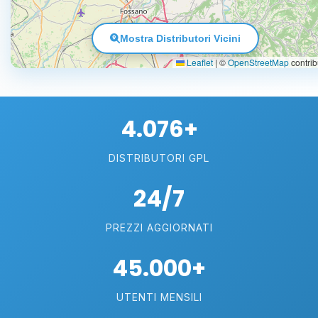
Mostra Distributori Vicini
Leaflet
|
©
OpenStreetMap
contrib
4.076+
DISTRIBUTORI GPL
24/7
PREZZI AGGIORNATI
45.000+
UTENTI MENSILI