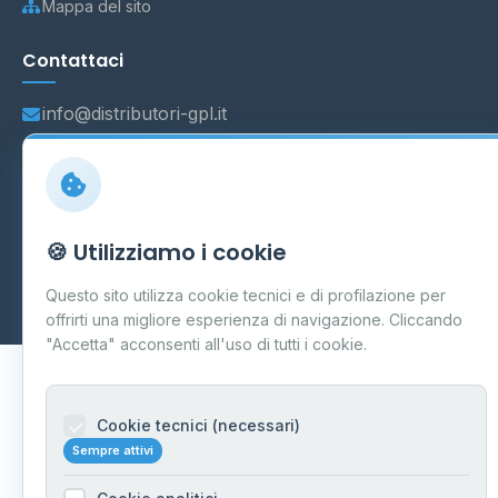
Mappa del sito
Contattaci
info@distributori-gpl.it
© 2026 - Distributori di GPL -
AF Project Software Agency
🍪 Utilizziamo i cookie
Carpi
P.IVA 03859300364
Dati forniti da
Ministero delle Imprese e del Made in Italy
-
Questo sito utilizza cookie tecnici e di profilazione per
Aggiornamento quotidiano
offrirti una migliore esperienza di navigazione. Cliccando
"Accetta" acconsenti all'uso di tutti i cookie.
Cookie tecnici (necessari)
Sempre attivi