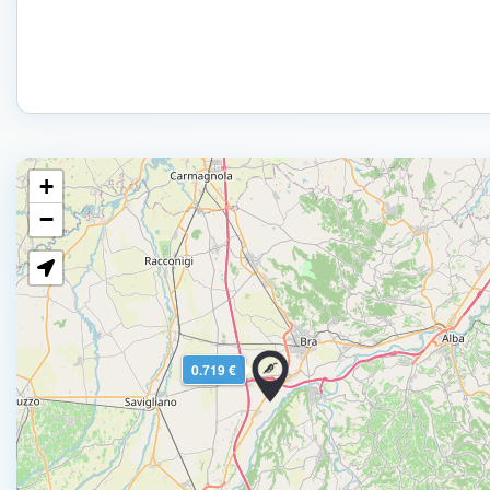
+
−
0.719 €