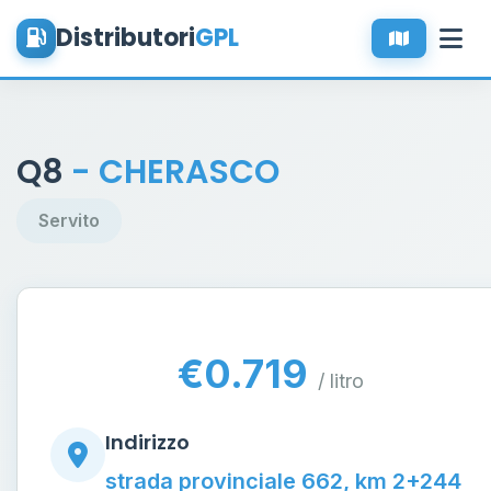
Distributori
GPL
Q8
- CHERASCO
Servito
€0.719
/ litro
Indirizzo
strada provinciale 662, km 2+244