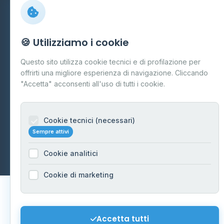
Preferenze Cookie
Mappa del sito
🍪 Utilizziamo i cookie
Contattaci
Questo sito utilizza cookie tecnici e di profilazione per
info@distributori-gpl.it
offrirti una migliore esperienza di navigazione. Cliccando
"Accetta" acconsenti all'uso di tutti i cookie.
Cookie tecnici (necessari)
© 2026 - Distributori di GPL -
AF Project Software Agency
Sempre attivi
Carpi
P.IVA 03859300364
Dati forniti da
Ministero delle Imprese e del Made in Italy
-
Cookie analitici
Aggiornamento quotidiano
Cookie di marketing
Accetta tutti