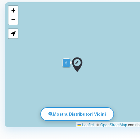
+
−
€
Mostra Distributori Vicini
Leaflet
|
©
OpenStreetMap
contrib