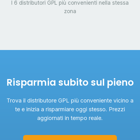
I 6 distributori GPL più convenienti nella stessa
zona
Risparmia subito sul pieno
Trova il distributore GPL più conveniente vicino a
te e inizia a risparmiare oggi stesso. Prezzi
aggiornati in tempo reale.