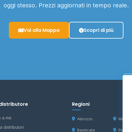
oggi stesso. Prezzi aggiornati in tempo reale.
Vai alla Mappa
Scopri di più
distributore
Regioni
o a me
Abruzzo
Molise
 distributori
Basilicata
Piemon