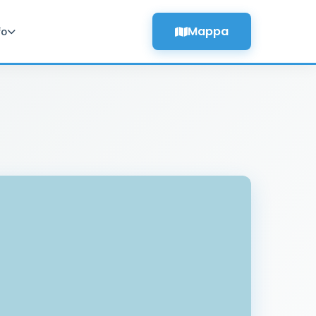
Mappa
fo