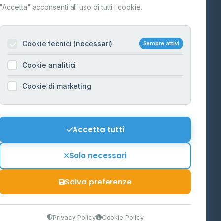
"Accetta" acconsenti all'uso di tutti i cookie.
Contatti
Per gestori
na
Cookie tecnici (necessari)
Sempre attivi
Informazioni legali
Cookie analitici
Privacy Policy
na
Cookie di marketing
Cookie Policy
o-Alto
Preferenze Cookie
Mappa del sito
Accetta tutti
'Aosta
Contattaci
Solo necessari
info@distributori-gpl.it
Salva preferenze
9300364
Privacy Policy
Cookie Policy