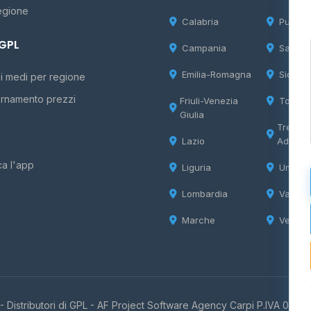
egione
Calabria
Puglia
 GPL
Campania
Sardeg
Emilia-Romagna
Sicilia
i medi per regione
rnamento prezzi
Friuli-Venezia
Tosca
Giulia
Trentin
Lazio
Adige
ca l'app
Liguria
Umbria
Lombardia
Valle d
Marche
Veneto
 Distributori di GPL -
AF Project Software Agency Carpi
P.IVA 0385