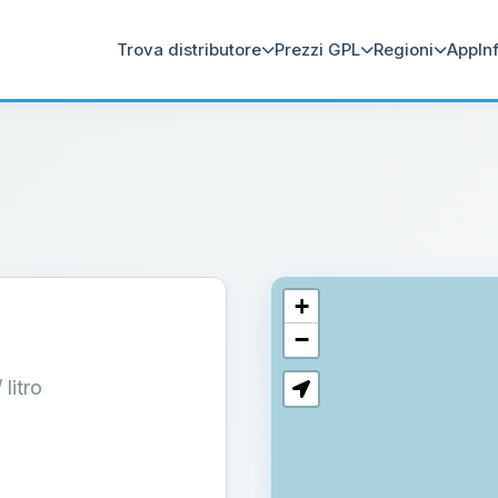
Trova distributore
Prezzi GPL
Regioni
App
In
+
−
/ litro