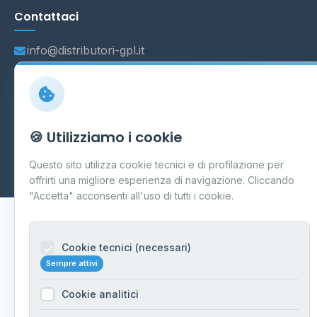
Contattaci
info@distributori-gpl.it
© 2026 - Distributori di GPL -
AF Project Software Agency
🍪 Utilizziamo i cookie
Carpi
P.IVA 03859300364
Dati forniti da
Ministero delle Imprese e del Made in Italy
-
Questo sito utilizza cookie tecnici e di profilazione per
Aggiornamento quotidiano
offrirti una migliore esperienza di navigazione. Cliccando
"Accetta" acconsenti all'uso di tutti i cookie.
Cookie tecnici (necessari)
Sempre attivi
Cookie analitici