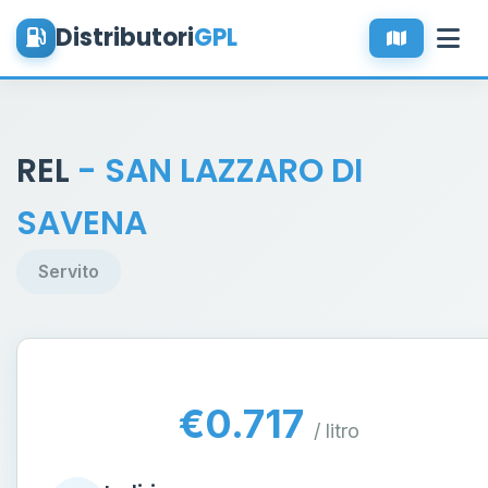
Distributori
GPL
REL
- SAN LAZZARO DI
SAVENA
Servito
€0.717
/ litro