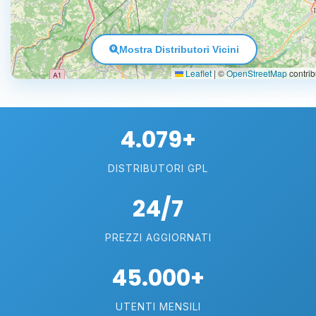
Mostra Distributori Vicini
Leaflet
|
©
OpenStreetMap
contrib
4.079+
DISTRIBUTORI GPL
24/7
PREZZI AGGIORNATI
45.000+
UTENTI MENSILI