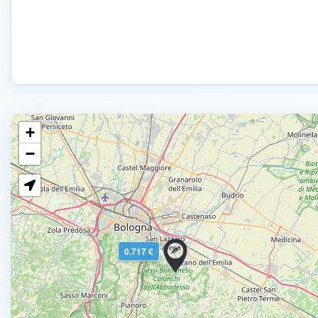
+
−
0.717 €