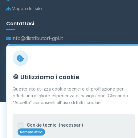
Mappa del sito
Contattaci
info@distributori-gpl.it
© 2026 - Distributori di GPL -
AF Project Software Agency
🍪 Utilizziamo i cookie
Carpi
P.IVA 03859300364
Dati forniti da
Ministero delle Imprese e del Made in Italy
-
Questo sito utilizza cookie tecnici e di profilazione per
Aggiornamento quotidiano
offrirti una migliore esperienza di navigazione. Cliccando
"Accetta" acconsenti all'uso di tutti i cookie.
Cookie tecnici (necessari)
Sempre attivi