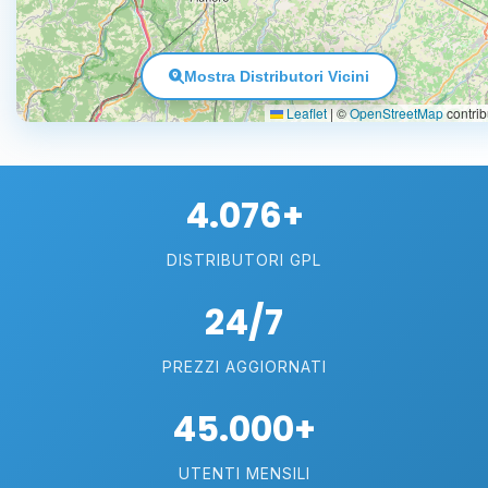
Mostra Distributori Vicini
Leaflet
|
©
OpenStreetMap
contrib
4.076+
DISTRIBUTORI GPL
24/7
PREZZI AGGIORNATI
45.000+
UTENTI MENSILI