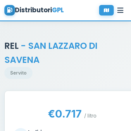
Distributori
GPL
REL
- SAN LAZZARO DI
SAVENA
Servito
€0.717
/ litro