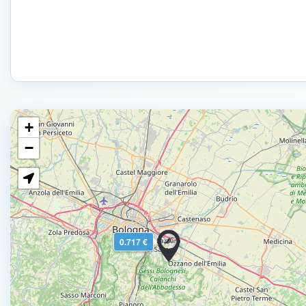
+
−
0.717 €