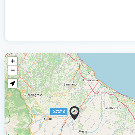
+
−
0.737 €