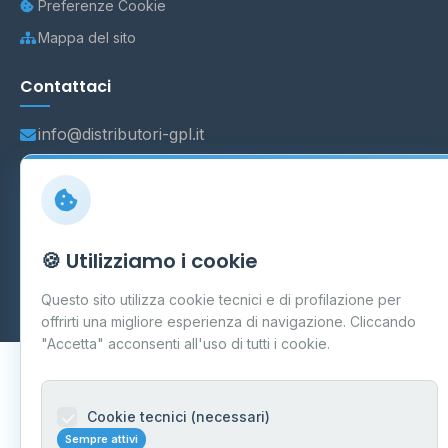
Preferenze Cookie
Mappa del sito
Contattaci
info@distributori-gpl.it
© 2026 - Distributori di GPL -
AF Project Software Agency
🍪 Utilizziamo i cookie
Carpi
P.IVA 03859300364
Dati forniti da
Ministero delle Imprese e del Made in Italy
-
Questo sito utilizza cookie tecnici e di profilazione per
Aggiornamento quotidiano
offrirti una migliore esperienza di navigazione. Cliccando
"Accetta" acconsenti all'uso di tutti i cookie.
Cookie tecnici (necessari)
Sempre attivi