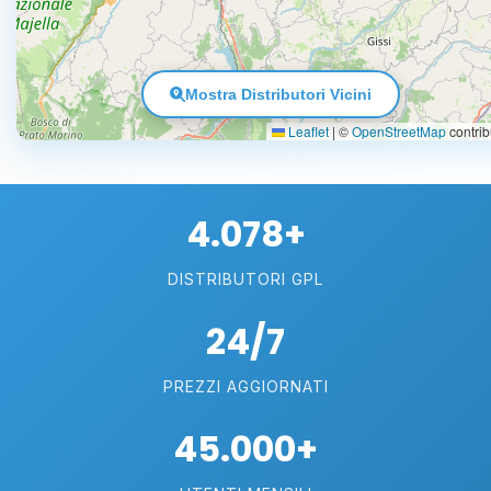
Mostra Distributori Vicini
Leaflet
|
©
OpenStreetMap
contrib
4.078+
DISTRIBUTORI GPL
24/7
PREZZI AGGIORNATI
45.000+