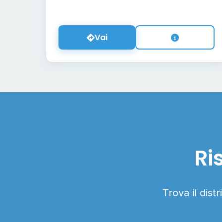
Vai
Ri
Trova il dist