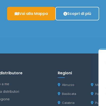
Vai alla Mappa
Scopri di più
distributore
Regioni
o a me
Abruzzo
Molise
 distributori
Basilicata
Piemon
egione
Calabria
Puglia