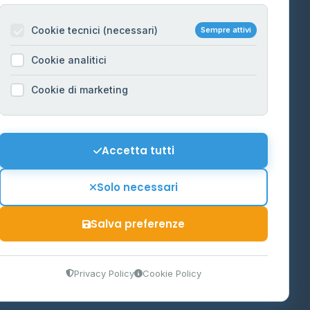
Per gestori
na
Cookie tecnici (necessari)
Sempre attivi
Informazioni legali
Cookie analitici
Privacy Policy
na
Cookie di marketing
Cookie Policy
o-Alto
Preferenze Cookie
Mappa del sito
Accetta tutti
'Aosta
Contattaci
Solo necessari
info@distributori-gpl.it
Salva preferenze
9300364
Privacy Policy
Cookie Policy
tidiano