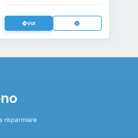
Vai
eno
 a risparmiare