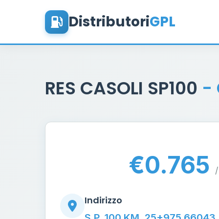
Distributori
GPL
RES CASOLI SP100
-
€0.765
/
Indirizzo
S.P. 100 KM. 25+975 66043