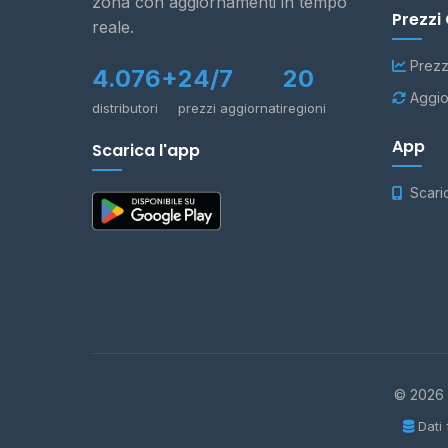
zona con aggiornamenti in tempo
Prezzi
reale.
Prezz
4.076+
24/7
20
Aggio
distributori
prezzi aggiornati
regioni
App
Scarica l'app
Scari
© 2026 -
Dati 