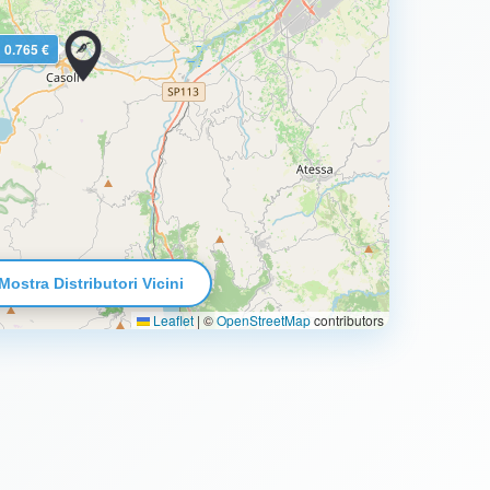
0.765 €
Mostra Distributori Vicini
Leaflet
|
©
OpenStreetMap
contributors