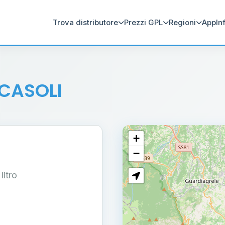
Trova distributore
Prezzi GPL
Regioni
App
In
 CASOLI
+
−
 litro