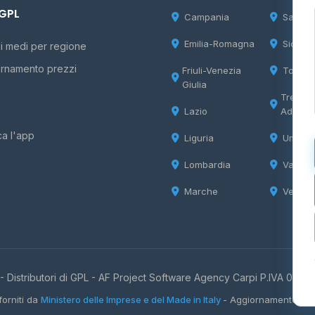
 GPL
Campania
Sardeg
Emilia-Romagna
Sicilia
i medi per regione
rnamento prezzi
Friuli-Venezia
Tosca
Giulia
Trentin
Lazio
Adige
ca l'app
Liguria
Umbria
Lombardia
Valle d
Marche
Veneto
 Distributori di GPL -
AF Project Software Agency Carpi
P.IVA 0385
forniti da
Ministero delle Imprese e del Made in Italy
- Aggiornamento quo