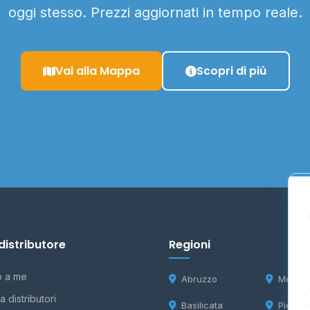
oggi stesso. Prezzi aggiornati in tempo reale.
Vai alla Mappa
Scopri di più
distributore
Regioni
o a me
Abruzzo
Molise
 distributori
Basilicata
Piemon