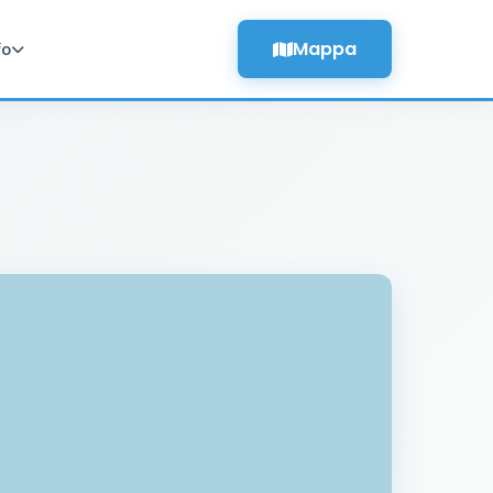
Mappa
fo