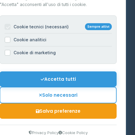
"Accetta" acconsenti all'uso di tutti i cookie.
Contatti
Per gestori
na
Cookie tecnici (necessari)
Sempre attivi
Informazioni legali
Cookie analitici
Privacy Policy
na
Cookie di marketing
Cookie Policy
o-Alto
Preferenze Cookie
Mappa del sito
Accetta tutti
'Aosta
Contattaci
Solo necessari
info@distributori-gpl.it
Salva preferenze
9300364
Privacy Policy
Cookie Policy