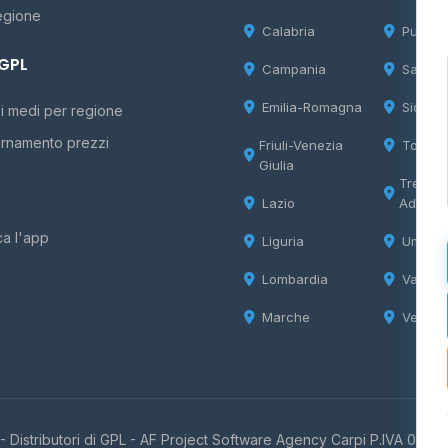
egione
Calabria
Puglia
 GPL
Campania
Sardeg
Emilia-Romagna
Sicilia
i medi per regione
rnamento prezzi
Friuli-Venezia
Tosca
Giulia
Trentin
Lazio
Adige
ca l'app
Liguria
Umbria
Lombardia
Valle d
Marche
Veneto
 Distributori di GPL -
AF Project Software Agency Carpi
P.IVA 0385