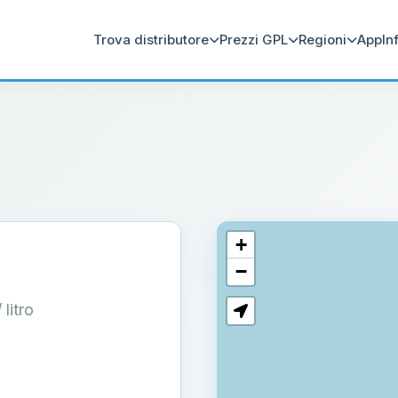
Trova distributore
Prezzi GPL
Regioni
App
In
+
−
/ litro