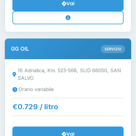
Vai
GG OIL
SERVIZIO
16 Adriatica, Km. 523-568, SUD 66050, SAN
SALVO
Orario variabile
€0.729 / litro
Vai