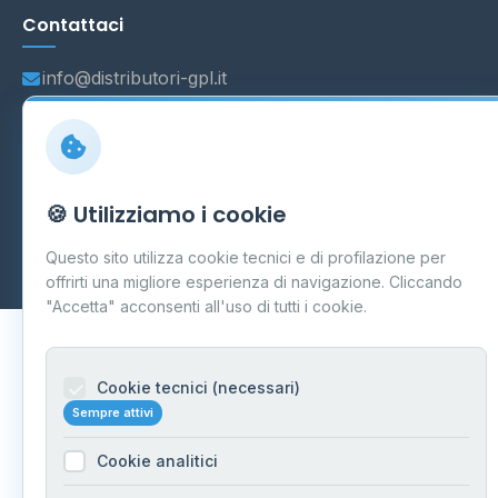
Contattaci
info@distributori-gpl.it
© 2026 - Distributori di GPL -
AF Project Software Agency
🍪 Utilizziamo i cookie
Carpi
P.IVA 03859300364
Dati forniti da
Ministero delle Imprese e del Made in Italy
-
Questo sito utilizza cookie tecnici e di profilazione per
Aggiornamento quotidiano
offrirti una migliore esperienza di navigazione. Cliccando
"Accetta" acconsenti all'uso di tutti i cookie.
Cookie tecnici (necessari)
Sempre attivi
Cookie analitici