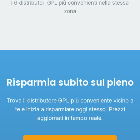
I 6 distributori GPL più convenienti nella stessa
zona
Risparmia subito sul pieno
Trova il distributore GPL più conveniente vicino a
te e inizia a risparmiare oggi stesso. Prezzi
aggiornati in tempo reale.