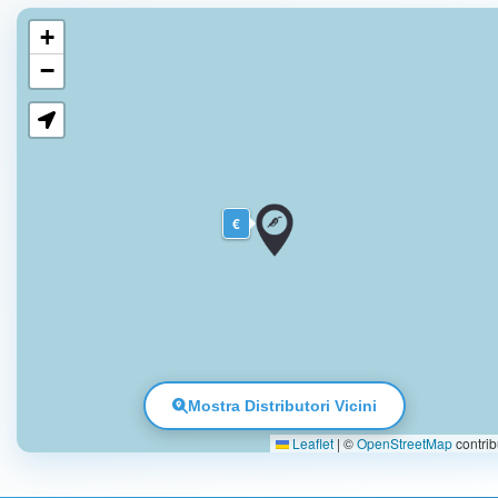
+
−
€
Mostra Distributori Vicini
Leaflet
|
©
OpenStreetMap
contrib