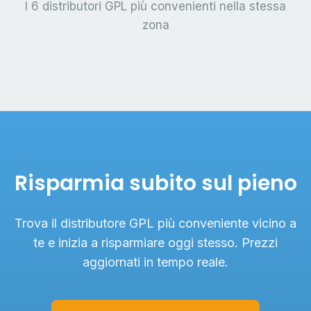
I 6 distributori GPL più convenienti nella stessa
zona
Risparmia subito sul pieno
Trova il distributore GPL più conveniente vicino a
te e inizia a risparmiare oggi stesso. Prezzi
aggiornati in tempo reale.