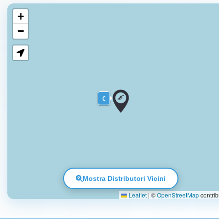
+
−
€
Mostra Distributori Vicini
Leaflet
|
©
OpenStreetMap
contrib