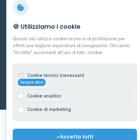
Preferenze Cookie
Mappa del sito
🍪 Utilizziamo i cookie
Contattaci
Questo sito utilizza cookie tecnici e di profilazione per
info@distributori-gpl.it
offrirti una migliore esperienza di navigazione. Cliccando
"Accetta" acconsenti all'uso di tutti i cookie.
Cookie tecnici (necessari)
© 2026 - Distributori di GPL -
AF Project Software Agency
Sempre attivi
Carpi
P.IVA 03859300364
Dati forniti da
Ministero delle Imprese e del Made in Italy
-
Cookie analitici
Aggiornamento quotidiano
Cookie di marketing
Accetta tutti