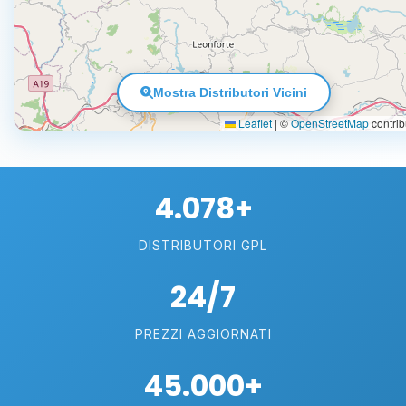
Mostra Distributori Vicini
Leaflet
|
©
OpenStreetMap
contrib
4.078+
DISTRIBUTORI GPL
24/7
PREZZI AGGIORNATI
45.000+