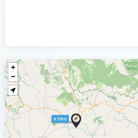
+
−
0.759 €