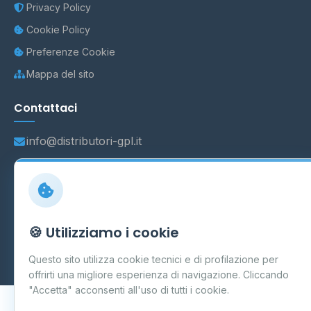
Privacy Policy
Cookie Policy
Preferenze Cookie
Mappa del sito
Contattaci
info@distributori-gpl.it
© 2026 - Distributori di GPL -
AF Project Software Agency
🍪 Utilizziamo i cookie
Carpi
P.IVA 03859300364
Dati forniti da
Ministero delle Imprese e del Made in Italy
-
Questo sito utilizza cookie tecnici e di profilazione per
Aggiornamento quotidiano
offrirti una migliore esperienza di navigazione. Cliccando
"Accetta" acconsenti all'uso di tutti i cookie.