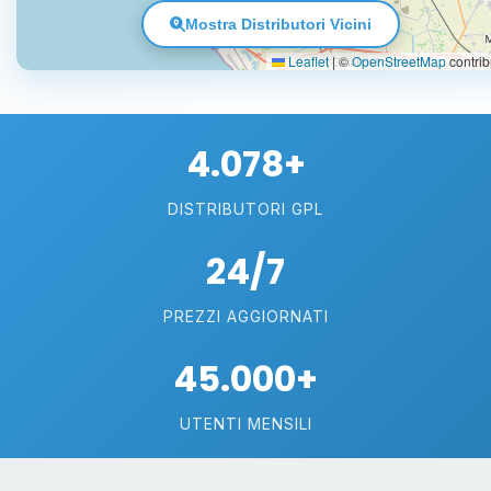
Mostra Distributori Vicini
Leaflet
|
©
OpenStreetMap
contrib
4.078+
DISTRIBUTORI GPL
24/7
PREZZI AGGIORNATI
45.000+
UTENTI MENSILI