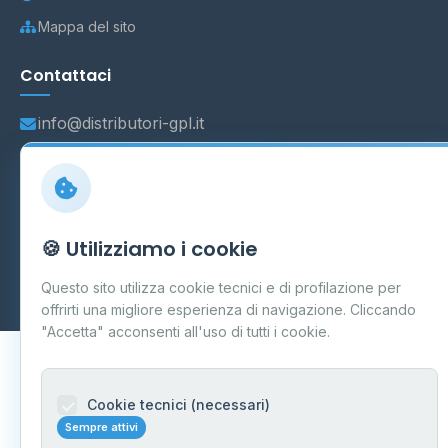
Mappa del sito
Contattaci
info@distributori-gpl.it
© 2026 - Distributori di GPL -
AF Project Software Agency
🍪 Utilizziamo i cookie
Carpi
P.IVA 03859300364
Dati forniti da
Ministero delle Imprese e del Made in Italy
-
Questo sito utilizza cookie tecnici e di profilazione per
Aggiornamento quotidiano
offrirti una migliore esperienza di navigazione. Cliccando
"Accetta" acconsenti all'uso di tutti i cookie.
Cookie tecnici (necessari)
Sempre attivi