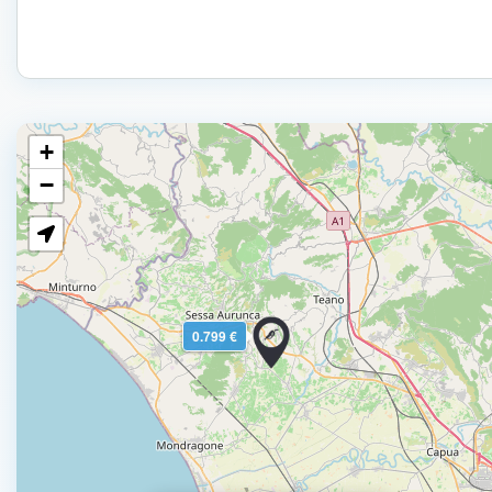
+
−
0.799 €