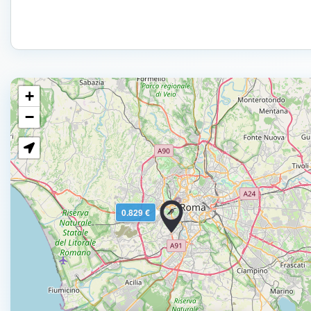
+
−
0.829 €