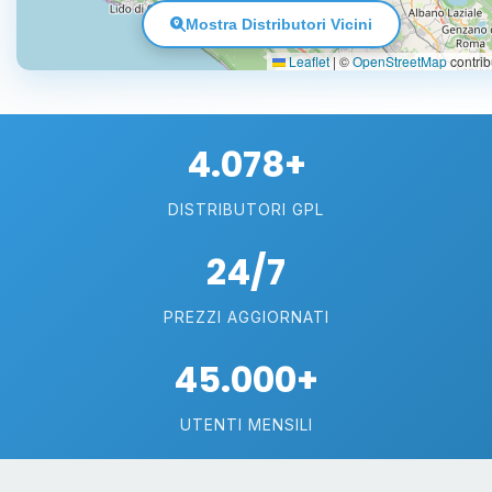
Mostra Distributori Vicini
Leaflet
|
©
OpenStreetMap
contrib
4.078+
DISTRIBUTORI GPL
24/7
PREZZI AGGIORNATI
45.000+
UTENTI MENSILI