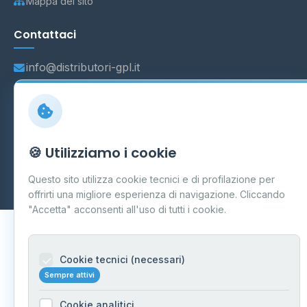
Mappa del sito
Contattaci
info@distributori-gpl.it
© 2026 - Distributori di GPL -
AF Project Software Agency
🍪 Utilizziamo i cookie
Carpi
P.IVA 03859300364
Dati forniti da
Ministero delle Imprese e del Made in Italy
-
Questo sito utilizza cookie tecnici e di profilazione per
Aggiornamento quotidiano
offrirti una migliore esperienza di navigazione. Cliccando
"Accetta" acconsenti all'uso di tutti i cookie.
Cookie tecnici (necessari)
Sempre attivi
Cookie analitici