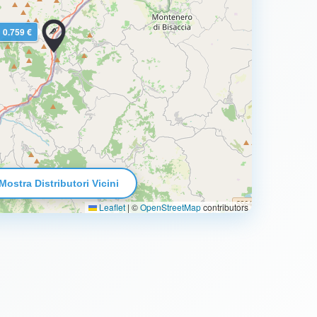
0.759 €
Mostra Distributori Vicini
Leaflet
|
©
OpenStreetMap
contributors