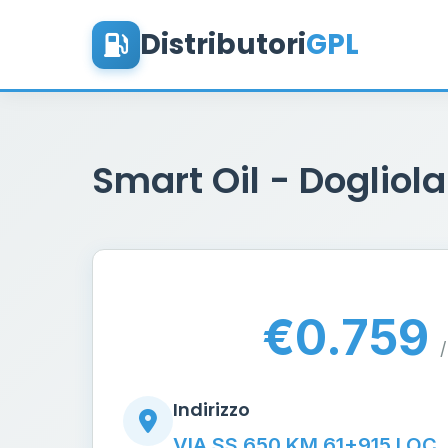
Distributori
GPL
Smart Oil - Dogliol
€0.759
/
Indirizzo
VIA SS 650 KM 61+915 LOC.