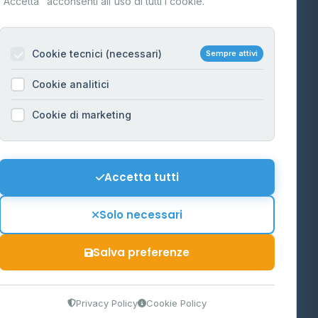
"Accetta" acconsenti all'uso di tutti i cookie.
Contatti
Per gestori
na
Cookie tecnici (necessari)
Sempre attivi
Informazioni legali
Cookie analitici
Privacy Policy
na
Cookie di marketing
Cookie Policy
o-Alto
Preferenze Cookie
Mappa del sito
Accetta tutti
'Aosta
Contattaci
Solo necessari
info@distributori-gpl.it
Salva preferenze
9300364
Privacy Policy
Cookie Policy