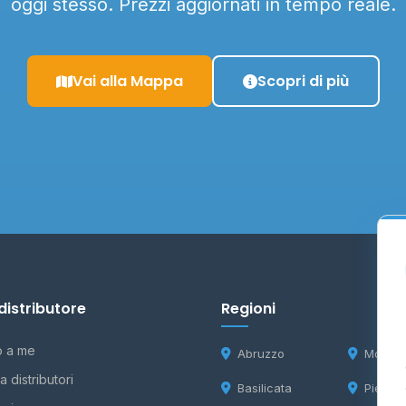
oggi stesso. Prezzi aggiornati in tempo reale.
Vai alla Mappa
Scopri di più
distributore
Regioni
o a me
Abruzzo
Molise
 distributori
Basilicata
Piemon