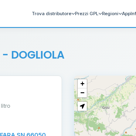
Trova distributore
Prezzi GPL
Regioni
App
In
a
- DOGLIOLA
+
−
 litro
 FARA SN 66050,