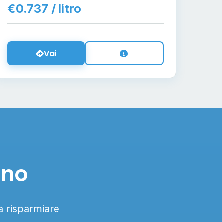
€0.737 / litro
Vai
eno
 a risparmiare