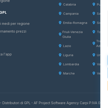
egione
Calabria
Puglia
 GPL
Campania
Sardeg
Emilia-Romagna
Sicilia
i medi per regione
rnamento prezzi
Friuli-Venezia
Tosca
Giulia
Trentin
Lazio
Adige
ca l'app
Liguria
Umbria
Lombardia
Valle d
Marche
Veneto
 Distributori di GPL -
AF Project Software Agency Carpi
P.IVA 0385