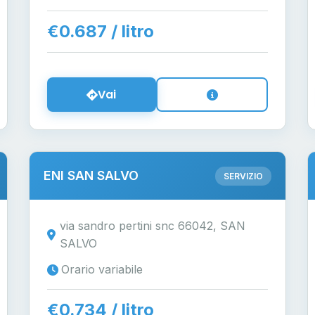
€0.687 / litro
Vai
ENI SAN SALVO
SERVIZIO
via sandro pertini snc 66042, SAN
SALVO
Orario variabile
€0.734 / litro