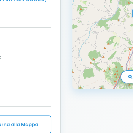
3
orna alla Mappa