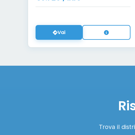
Vai
Ri
Trova il dist