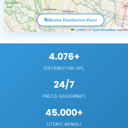
Mostra Distributori Vicini
Leaflet
|
©
OpenStreetMap
contrib
4.076+
DISTRIBUTORI GPL
24/7
PREZZI AGGIORNATI
45.000+
UTENTI MENSILI