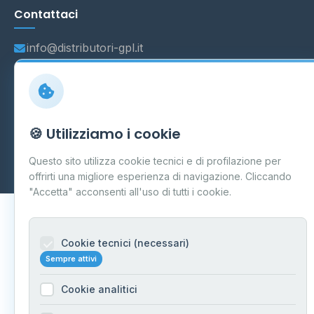
Contattaci
info@distributori-gpl.it
© 2026 - Distributori di GPL -
AF Project Software Agency
🍪 Utilizziamo i cookie
Carpi
P.IVA 03859300364
Dati forniti da
Ministero delle Imprese e del Made in Italy
-
Questo sito utilizza cookie tecnici e di profilazione per
Aggiornamento quotidiano
offrirti una migliore esperienza di navigazione. Cliccando
"Accetta" acconsenti all'uso di tutti i cookie.
Cookie tecnici (necessari)
Sempre attivi
Cookie analitici