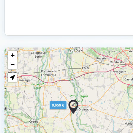
+
−
0.659 €