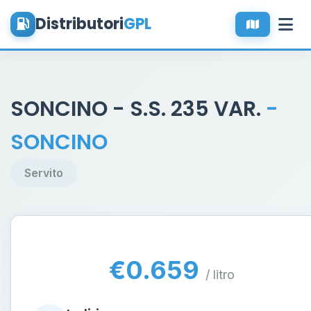
Distributori
GPL
SONCINO - S.S. 235 VAR.
-
SONCINO
Servito
€0.659
/ litro