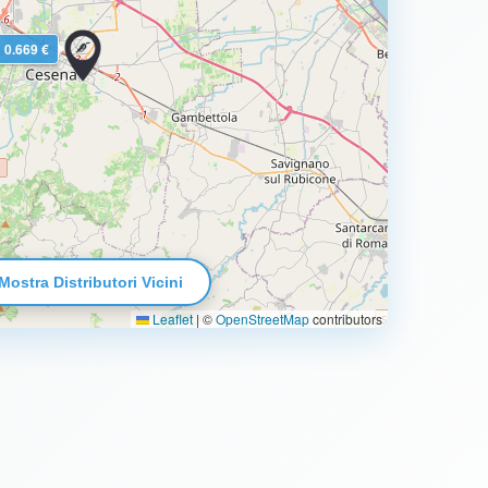
0.669 €
Mostra Distributori Vicini
Leaflet
|
©
OpenStreetMap
contributors