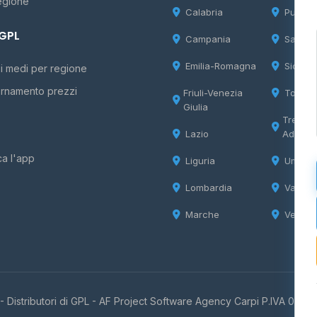
egione
Calabria
Puglia
 GPL
Campania
Sardeg
Emilia-Romagna
Sicilia
i medi per regione
rnamento prezzi
Friuli-Venezia
Tosca
Giulia
Trentin
Lazio
Adige
ca l'app
Liguria
Umbria
Lombardia
Valle d
Marche
Veneto
 Distributori di GPL -
AF Project Software Agency Carpi
P.IVA 0385