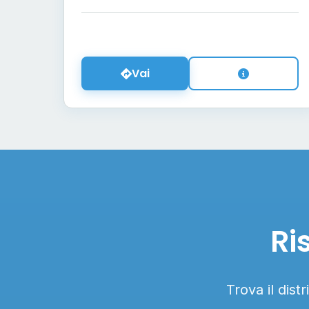
Vai
Ri
Trova il dist