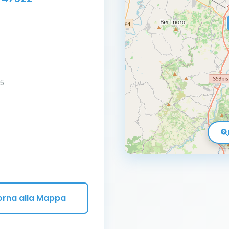
15
orna alla Mappa