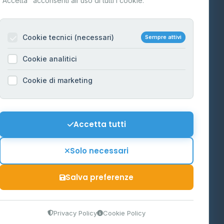
"Accetta" acconsenti all'uso di tutti i cookie.
Contatti
Per gestori
na
Cookie tecnici (necessari)
Sempre attivi
Informazioni legali
Cookie analitici
Privacy Policy
na
Cookie di marketing
Cookie Policy
o-Alto
Preferenze Cookie
Mappa del sito
Accetta tutti
'Aosta
Contattaci
Solo necessari
info@distributori-gpl.it
Salva preferenze
9300364
Privacy Policy
Cookie Policy