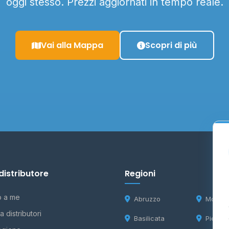
oggi stesso. Prezzi aggiornati in tempo reale.
Vai alla Mappa
Scopri di più
distributore
Regioni
o a me
Abruzzo
Molise
 distributori
Basilicata
Piemon