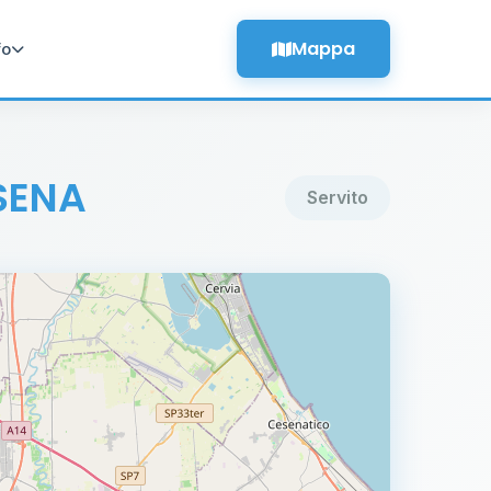
Mappa
fo
SENA
Servito