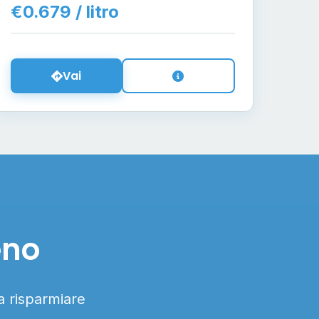
€0.679 / litro
Vai
eno
 a risparmiare