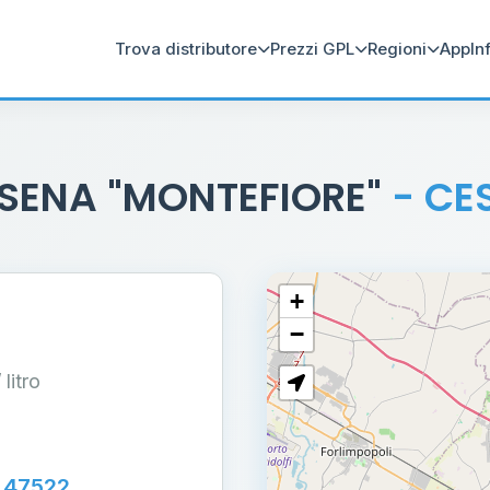
Trova distributore
Prezzi GPL
Regioni
App
In
SENA "MONTEFIORE"
- CE
+
−
/ litro
 47522