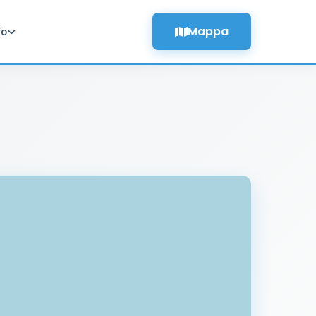
Mappa
fo