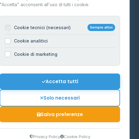
"Accetta" acconsenti all'uso di tutti i cookie.
Contatti
Per gestori
na
Cookie tecnici (necessari)
Sempre attivi
Informazioni legali
Cookie analitici
Privacy Policy
na
Cookie di marketing
Cookie Policy
o-Alto
Preferenze Cookie
Mappa del sito
Accetta tutti
'Aosta
Contattaci
Solo necessari
info@distributori-gpl.it
Salva preferenze
9300364
Privacy Policy
Cookie Policy