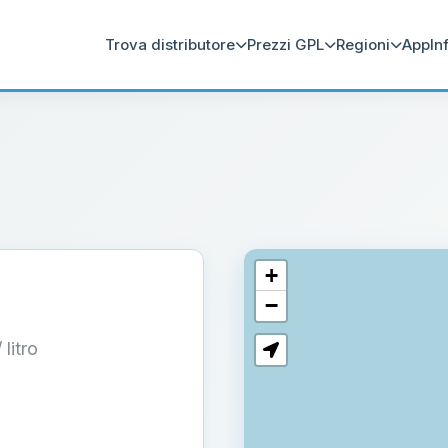
Trova distributore
Prezzi GPL
Regioni
App
In
+
−
/ litro