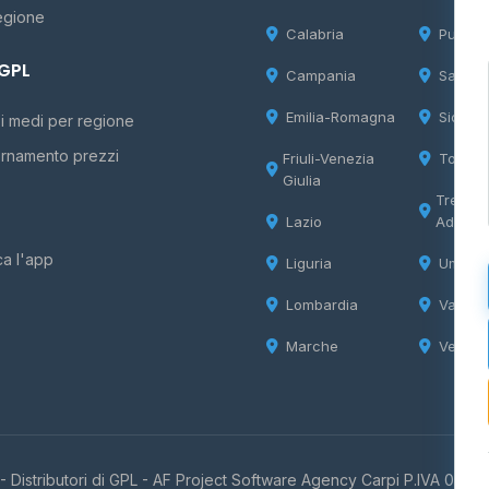
egione
Calabria
Puglia
 GPL
Campania
Sardeg
Emilia-Romagna
Sicilia
i medi per regione
rnamento prezzi
Friuli-Venezia
Tosca
Giulia
Trentin
Lazio
Adige
ca l'app
Liguria
Umbria
Lombardia
Valle d
Marche
Veneto
 Distributori di GPL -
AF Project Software Agency Carpi
P.IVA 0385