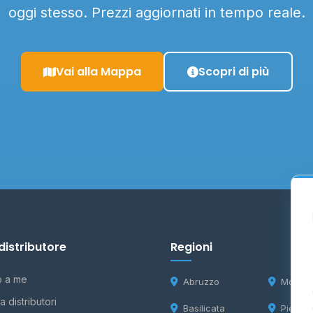
oggi stesso. Prezzi aggiornati in tempo reale.
Vai alla Mappa
Scopri di più
distributore
Regioni
o a me
Abruzzo
Molise
 distributori
Basilicata
Piemon