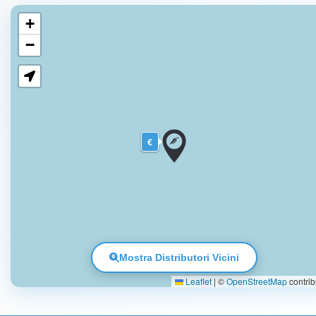
+
−
€
Mostra Distributori Vicini
Leaflet
|
©
OpenStreetMap
contrib