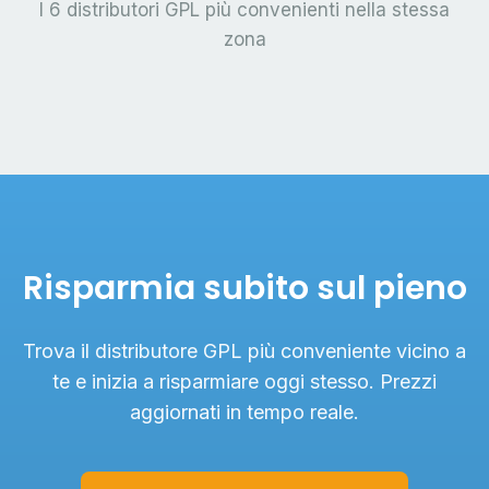
I 6 distributori GPL più convenienti nella stessa
zona
Risparmia subito sul pieno
Trova il distributore GPL più conveniente vicino a
te e inizia a risparmiare oggi stesso. Prezzi
aggiornati in tempo reale.