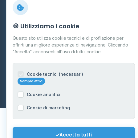
Preferenze Cookie
Mappa del sito
🍪 Utilizziamo i cookie
Contattaci
Questo sito utilizza cookie tecnici e di profilazione per
info@distributori-gpl.it
offrirti una migliore esperienza di navigazione. Cliccando
"Accetta" acconsenti all'uso di tutti i cookie.
Cookie tecnici (necessari)
© 2026 - Distributori di GPL -
AF Project Software Agency
Sempre attivi
Carpi
P.IVA 03859300364
Dati forniti da
Ministero delle Imprese e del Made in Italy
-
Cookie analitici
Aggiornamento quotidiano
Cookie di marketing
Accetta tutti