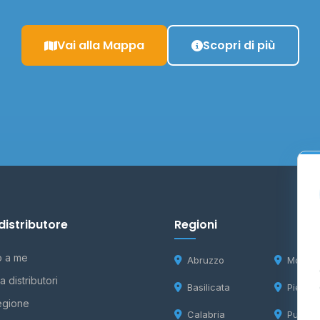
Vai alla Mappa
Scopri di più
distributore
Regioni
o a me
Abruzzo
Molise
 distributori
Basilicata
Piemon
egione
Calabria
Puglia