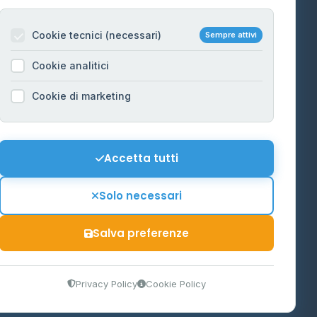
Per gestori
na
Cookie tecnici (necessari)
Sempre attivi
Informazioni legali
Cookie analitici
Privacy Policy
na
Cookie di marketing
Cookie Policy
o-Alto
Preferenze Cookie
Mappa del sito
Accetta tutti
'Aosta
Contattaci
Solo necessari
info@distributori-gpl.it
Salva preferenze
9300364
Privacy Policy
Cookie Policy
tidiano