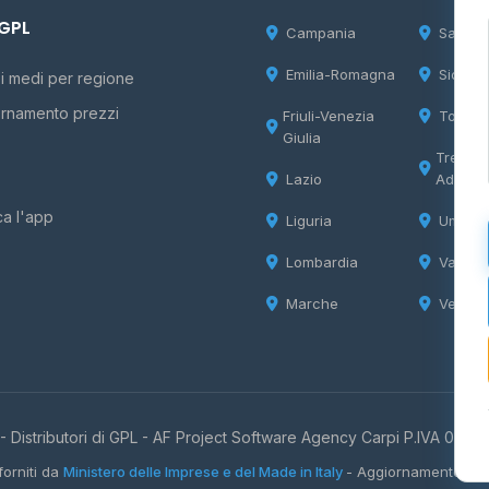
 GPL
Campania
Sardeg
Emilia-Romagna
Sicilia
i medi per regione
rnamento prezzi
Friuli-Venezia
Tosca
Giulia
Trentin
Lazio
Adige
ca l'app
Liguria
Umbria
Lombardia
Valle d
Marche
Veneto
 Distributori di GPL -
AF Project Software Agency Carpi
P.IVA 0385
forniti da
Ministero delle Imprese e del Made in Italy
- Aggiornamento quo