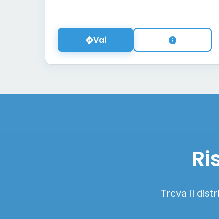
Vai
Ri
Trova il dist