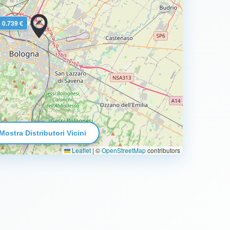
0.739 €
Mostra Distributori Vicini
Leaflet
|
©
OpenStreetMap
contributors