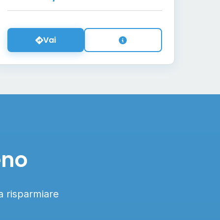
Vai
eno
 a risparmiare