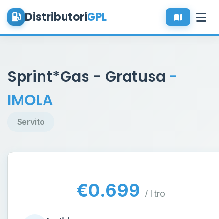
Distributori
GPL
Sprint*Gas - Gratusa
-
IMOLA
Servito
€0.699
/ litro