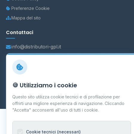
Preferenze Cookie
Mappa del sito
Contattaci
info@distributori-gpl.it
© 2026 - Distributori di GPL -
AF Project Software Agency
🍪 Utilizziamo i cookie
Carpi
P.IVA 03859300364
Dati forniti da
Ministero delle Imprese e del Made in Italy
-
Questo sito utilizza cookie tecnici e di profilazione per
Aggiornamento quotidiano
offrirti una migliore esperienza di navigazione. Cliccando
"Accetta" acconsenti all'uso di tutti i cookie.
Cookie tecnici (necessari)