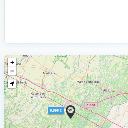
+
−
0.699 €