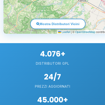
Mostra Distributori Vicini
Leaflet
|
©
OpenStreetMap
contrib
4.076+
DISTRIBUTORI GPL
24/7
PREZZI AGGIORNATI
45.000+