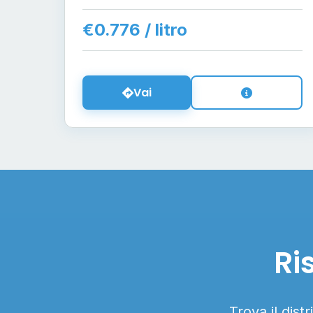
€0.776 / litro
Vai
Ri
Trova il dist