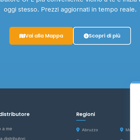
oggi stesso. Prezzi aggiornati in tempo reale.
Vai alla Mappa
Scopri di più
distributore
Regioni
o a me
Abruzzo
Molise
 distributori