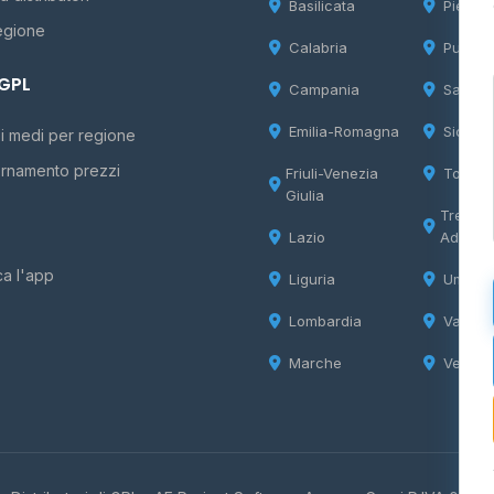
Basilicata
Piemon
egione
Calabria
Puglia
 GPL
Campania
Sardeg
Emilia-Romagna
Sicilia
i medi per regione
rnamento prezzi
Friuli-Venezia
Tosca
Giulia
Trentin
Lazio
Adige
ca l'app
Liguria
Umbria
Lombardia
Valle d
Marche
Veneto