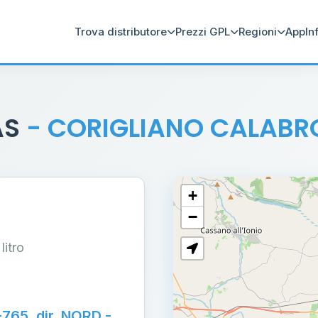
Trova distributore
Prezzi GPL
Regioni
App
In
AS
- CORIGLIANO CALABR
+
−
 litro
765, dir. NORD -