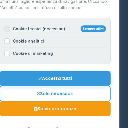
offrirti una migliore esperienza di navigazione. Cliccando
te
"Accetta" acconsenti all'uso di tutti i cookie.
Contatti
Per gestori
na
Cookie tecnici (necessari)
Sempre attivi
Informazioni legali
Cookie analitici
Privacy Policy
na
Cookie di marketing
Cookie Policy
o-Alto
Preferenze Cookie
Mappa del sito
Accetta tutti
'Aosta
Contattaci
Solo necessari
info@distributori-gpl.it
Salva preferenze