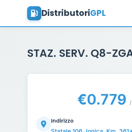
Distributori
GPL
STAZ. SERV. Q8-ZG
€0.779
/
Indirizzo
Statale 106 Jonica, Km. 361+