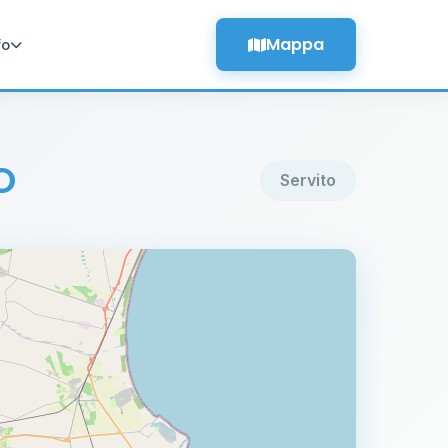
Mappa
fo
O
Servito