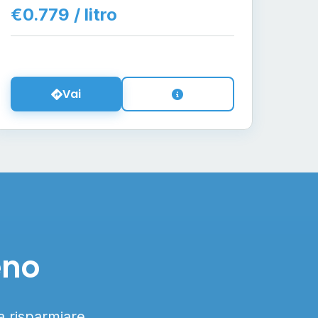
€0.779 / litro
Vai
eno
 a risparmiare