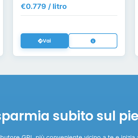
€0.779 / litro
Vai
sparmia subito sul pi
ributore GPL più conveniente vicino a te e inizia