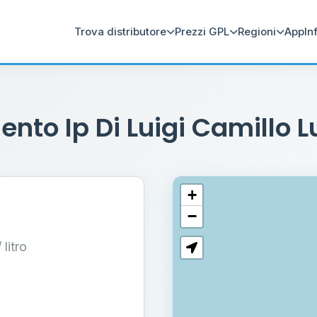
Trova distributore
Prezzi GPL
Regioni
App
In
ento Ip Di Luigi Camillo 
+
−
/ litro