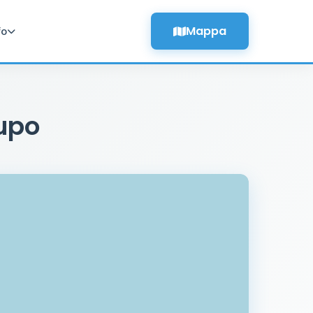
Mappa
fo
Lupo