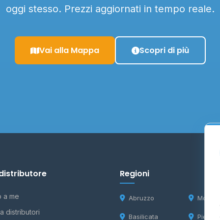
oggi stesso. Prezzi aggiornati in tempo reale.
Vai alla Mappa
Scopri di più
distributore
Regioni
o a me
Abruzzo
Molise
 distributori
Basilicata
Piemon