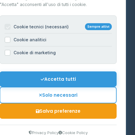
"Accetta" acconsenti all'uso di tutti i cookie.
Contatti
Per gestori
na
Cookie tecnici (necessari)
Sempre attivi
Informazioni legali
Cookie analitici
Privacy Policy
na
Cookie di marketing
Cookie Policy
o-Alto
Preferenze Cookie
Mappa del sito
Accetta tutti
'Aosta
Contattaci
Solo necessari
info@distributori-gpl.it
Salva preferenze
9300364
Privacy Policy
Cookie Policy