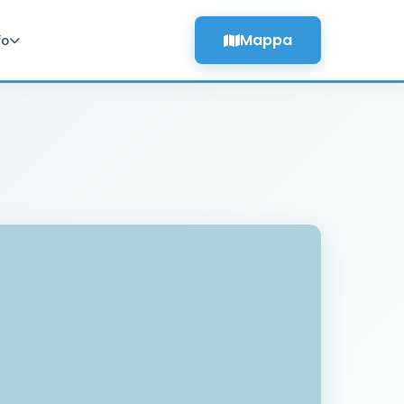
Mappa
fo