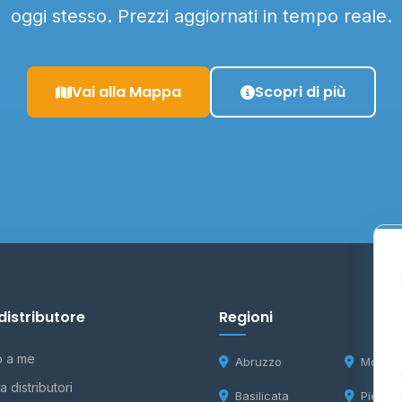
oggi stesso. Prezzi aggiornati in tempo reale.
Vai alla Mappa
Scopri di più
distributore
Regioni
o a me
Abruzzo
Molise
 distributori
Basilicata
Piemon