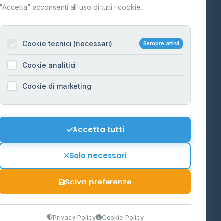
"Accetta" acconsenti all'uso di tutti i cookie.
Contatti
Per gestori
na
Cookie tecnici (necessari)
Sempre attivi
Informazioni legali
Cookie analitici
Privacy Policy
na
Cookie di marketing
Cookie Policy
o-Alto
Preferenze Cookie
Mappa del sito
Accetta tutti
'Aosta
Contattaci
Solo necessari
info@distributori-gpl.it
Salva preferenze
9300364
Privacy Policy
Cookie Policy