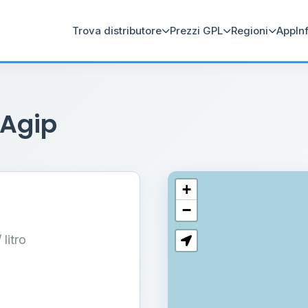
Trova distributore
Prezzi GPL
Regioni
App
In
 Agip
+
−
/ litro