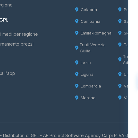
egione
Calabria
Puglia
 GPL
Campania
Sardeg
Emilia-Romagna
Sicilia
i medi per regione
rnamento prezzi
Friuli-Venezia
Tosca
Giulia
Trentin
Lazio
Adige
ca l'app
Liguria
Umbria
Lombardia
Valle d
Marche
Veneto
 Distributori di GPL -
AF Project Software Agency Carpi
P.IVA 0385