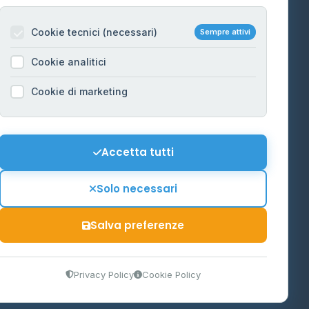
Per gestori
na
Cookie tecnici (necessari)
Sempre attivi
Informazioni legali
Cookie analitici
Privacy Policy
na
Cookie di marketing
Cookie Policy
o-Alto
Preferenze Cookie
Mappa del sito
Accetta tutti
'Aosta
Contattaci
Solo necessari
info@distributori-gpl.it
Salva preferenze
9300364
Privacy Policy
Cookie Policy
tidiano