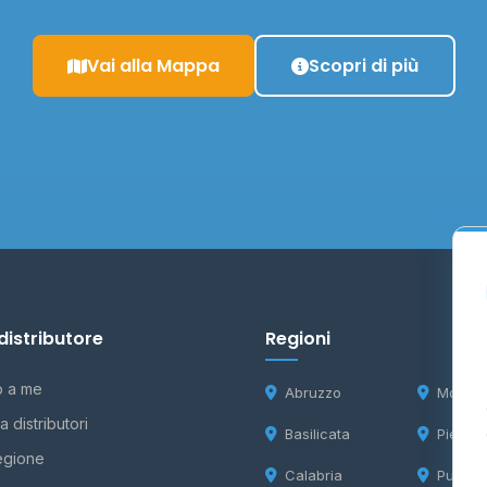
Vai alla Mappa
Scopri di più
distributore
Regioni
o a me
Abruzzo
Molise
 distributori
Basilicata
Piemon
egione
Calabria
Puglia