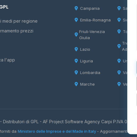
 GPL
Campania
Sardeg
Emilia-Romagna
Sicilia
i medi per regione
rnamento prezzi
Friuli-Venezia
Tosca
Giulia
Trentin
Lazio
Adige
ca l'app
Liguria
Umbria
Lombardia
Valle d
Marche
Veneto
 Distributori di GPL -
AF Project Software Agency Carpi
P.IVA 0385
forniti da
Ministero delle Imprese e del Made in Italy
- Aggiornamento quo