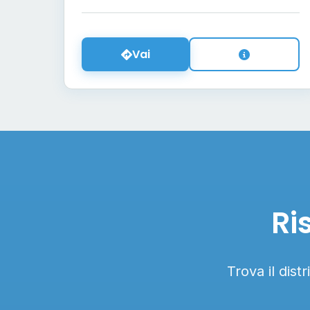
Vai
Ri
Trova il dist