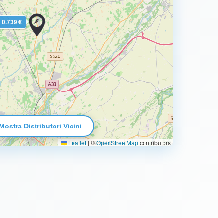
0.739 €
Mostra Distributori Vicini
Leaflet
|
©
OpenStreetMap
contributors