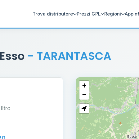
Trova distributore
Prezzi GPL
Regioni
App
In
 Esso
- TARANTASCA
+
−
 litro
20