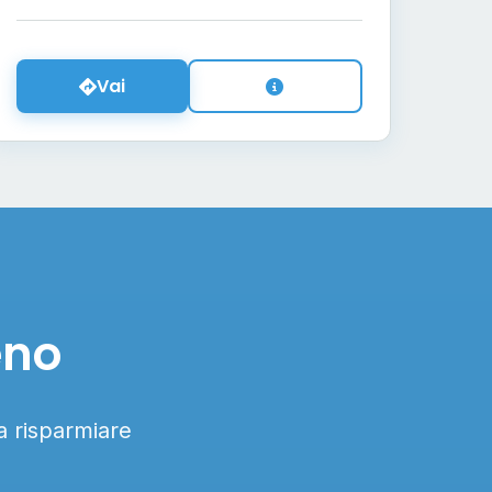
Vai
eno
 a risparmiare