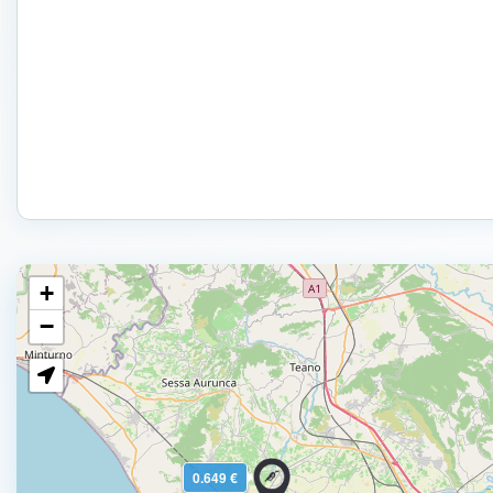
+
−
0.649 €