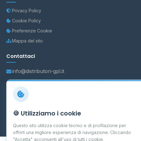
Privacy Policy
Cookie Policy
Preferenze Cookie
Mappa del sito
Contattaci
info@distributori-gpl.it
© 2026 - Distributori di GPL -
AF Project Software Agency
Carpi
P.IVA 03859300364
🍪 Utilizziamo i cookie
Dati forniti da
Ministero delle Imprese e del Made in Italy
-
Questo sito utilizza cookie tecnici e di profilazione per
Aggiornamento quotidiano
offrirti una migliore esperienza di navigazione. Cliccando
"Accetta" acconsenti all'uso di tutti i cookie.