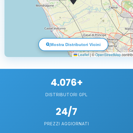
Mostra Distributori Vicini
Leaflet
|
©
OpenStreetMap
contrib
4.076+
DISTRIBUTORI GPL
24/7
PREZZI AGGIORNATI