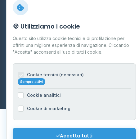
Preferenze Cookie
Mappa del sito
🍪 Utilizziamo i cookie
Contattaci
Questo sito utilizza cookie tecnici e di profilazione per
info@distributori-gpl.it
offrirti una migliore esperienza di navigazione. Cliccando
"Accetta" acconsenti all'uso di tutti i cookie.
Cookie tecnici (necessari)
© 2026 - Distributori di GPL -
AF Project Software Agency
Sempre attivi
Carpi
P.IVA 03859300364
Dati forniti da
Ministero delle Imprese e del Made in Italy
-
Cookie analitici
Aggiornamento quotidiano
Cookie di marketing
Accetta tutti