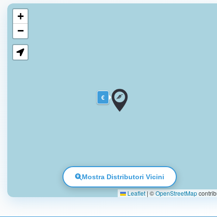
+
−
€
Mostra Distributori Vicini
Leaflet
|
©
OpenStreetMap
contrib