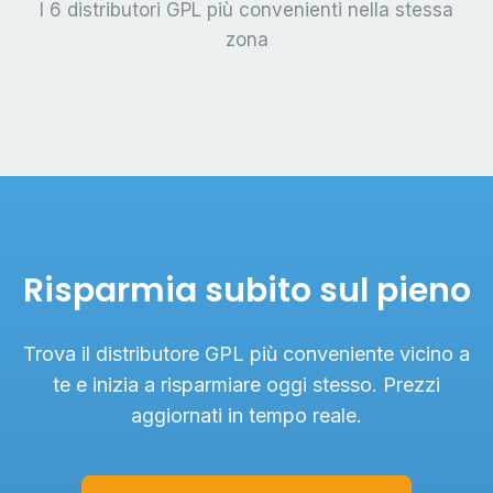
I 6 distributori GPL più convenienti nella stessa
zona
Risparmia subito sul pieno
Trova il distributore GPL più conveniente vicino a
te e inizia a risparmiare oggi stesso. Prezzi
aggiornati in tempo reale.