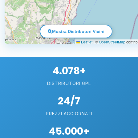
Mostra Distributori Vicini
Leaflet
|
©
OpenStreetMap
contrib
4.078+
DISTRIBUTORI GPL
24/7
PREZZI AGGIORNATI
45.000+