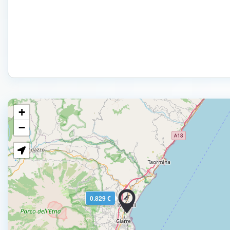
+
−
0.829 €