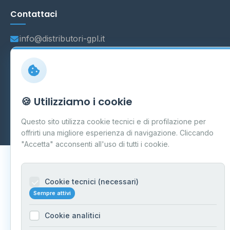
Contattaci
info@distributori-gpl.it
© 2026 - Distributori di GPL -
AF Project Software Agency
🍪 Utilizziamo i cookie
Carpi
P.IVA 03859300364
Dati forniti da
Ministero delle Imprese e del Made in Italy
-
Questo sito utilizza cookie tecnici e di profilazione per
Aggiornamento quotidiano
offrirti una migliore esperienza di navigazione. Cliccando
"Accetta" acconsenti all'uso di tutti i cookie.
Cookie tecnici (necessari)
Sempre attivi
Cookie analitici