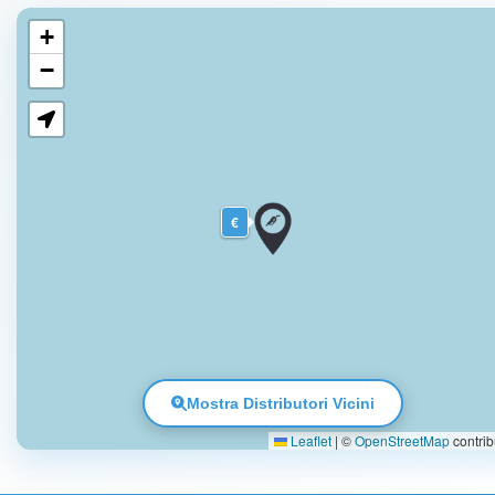
+
−
€
Mostra Distributori Vicini
Leaflet
|
©
OpenStreetMap
contrib