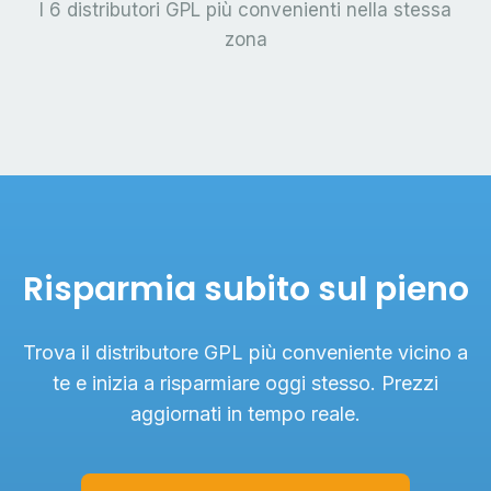
I 6 distributori GPL più convenienti nella stessa
zona
Risparmia subito sul pieno
Trova il distributore GPL più conveniente vicino a
te e inizia a risparmiare oggi stesso. Prezzi
aggiornati in tempo reale.