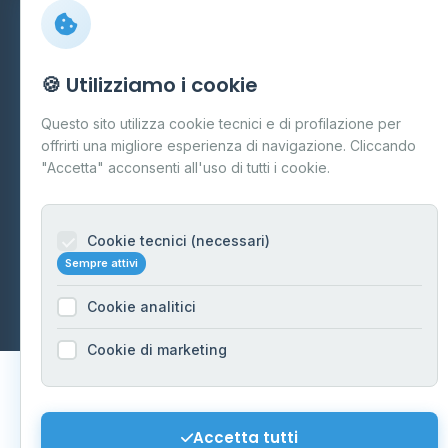
Preferenze Cookie
Mappa del sito
🍪 Utilizziamo i cookie
Contattaci
Questo sito utilizza cookie tecnici e di profilazione per
info@distributori-gpl.it
offrirti una migliore esperienza di navigazione. Cliccando
"Accetta" acconsenti all'uso di tutti i cookie.
Cookie tecnici (necessari)
© 2026 - Distributori di GPL -
AF Project Software Agency
Sempre attivi
Carpi
P.IVA 03859300364
Dati forniti da
Ministero delle Imprese e del Made in Italy
-
Cookie analitici
Aggiornamento quotidiano
Cookie di marketing
Accetta tutti