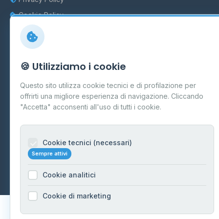
Cookie Policy
Preferenze Cookie
Mappa del sito
🍪 Utilizziamo i cookie
Contattaci
Questo sito utilizza cookie tecnici e di profilazione per
info@distributori-gpl.it
offrirti una migliore esperienza di navigazione. Cliccando
"Accetta" acconsenti all'uso di tutti i cookie.
Cookie tecnici (necessari)
© 2026 - Distributori di GPL -
AF Project Software Agency
Sempre attivi
Carpi
P.IVA 03859300364
Dati forniti da
Ministero delle Imprese e del Made in Italy
-
Cookie analitici
Aggiornamento quotidiano
Cookie di marketing