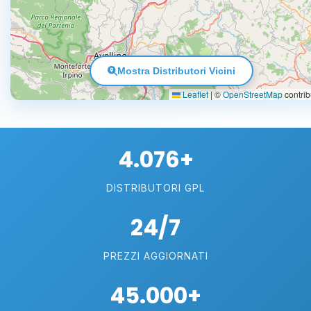
Mostra Distributori Vicini
Leaflet
|
©
OpenStreetMap
contrib
4.076+
DISTRIBUTORI GPL
24/7
PREZZI AGGIORNATI
45.000+