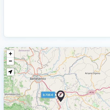
+
−
0.735 €