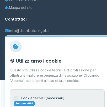
Mappa del sito
Contattaci
info@distributori-gpl.it
© 2026 - Distributori di GPL -
AF Project Software Agency
🍪 Utilizziamo i cookie
Carpi
P.IVA 03859300364
Dati forniti da
Ministero delle Imprese e del Made in Italy
-
Questo sito utilizza cookie tecnici e di profilazione per
Aggiornamento quotidiano
offrirti una migliore esperienza di navigazione. Cliccando
"Accetta" acconsenti all'uso di tutti i cookie.
Cookie tecnici (necessari)
Sempre attivi