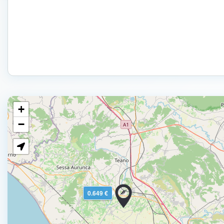
+
−
0.649 €