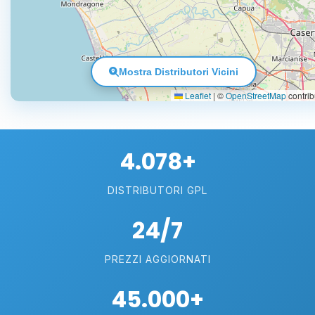
Mostra Distributori Vicini
Leaflet
|
©
OpenStreetMap
contrib
4.078+
DISTRIBUTORI GPL
24/7
PREZZI AGGIORNATI
45.000+