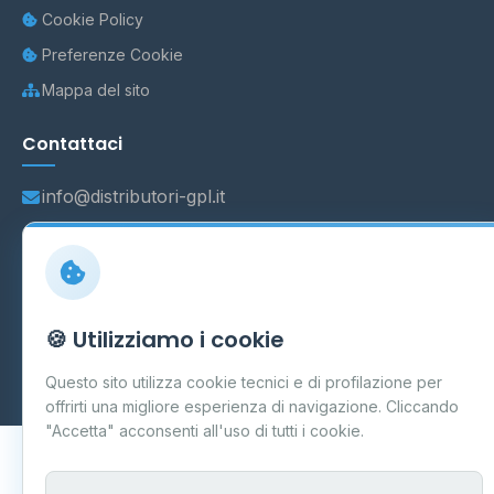
Cookie Policy
Preferenze Cookie
Mappa del sito
Contattaci
info@distributori-gpl.it
© 2026 - Distributori di GPL -
AF Project Software Agency
🍪 Utilizziamo i cookie
Carpi
P.IVA 03859300364
Dati forniti da
Ministero delle Imprese e del Made in Italy
-
Questo sito utilizza cookie tecnici e di profilazione per
Aggiornamento quotidiano
offrirti una migliore esperienza di navigazione. Cliccando
"Accetta" acconsenti all'uso di tutti i cookie.