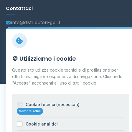
Contattaci
info@distributori-gpl.it
© 2026 - Distributori di GPL -
AF Project Software Agency
🍪 Utilizziamo i cookie
Carpi
P.IVA 03859300364
Dati forniti da
Ministero delle Imprese e del Made in Italy
-
Questo sito utilizza cookie tecnici e di profilazione per
Aggiornamento quotidiano
offrirti una migliore esperienza di navigazione. Cliccando
"Accetta" acconsenti all'uso di tutti i cookie.
Cookie tecnici (necessari)
Sempre attivi
Cookie analitici