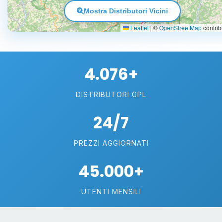
Mostra Distributori Vicini
Leaflet
|
©
OpenStreetMap
contrib
4.076+
DISTRIBUTORI GPL
24/7
PREZZI AGGIORNATI
45.000+
UTENTI MENSILI