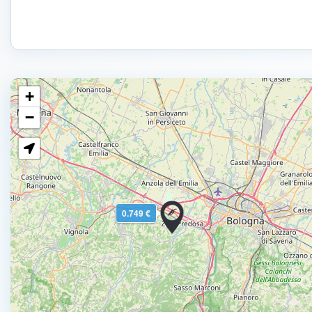
+
−
0.749 €