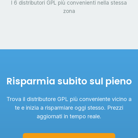
I 6 distributori GPL più convenienti nella stessa
zona
Risparmia subito sul pieno
Trova il distributore GPL più conveniente vicino a
te e inizia a risparmiare oggi stesso. Prezzi
aggiornati in tempo reale.