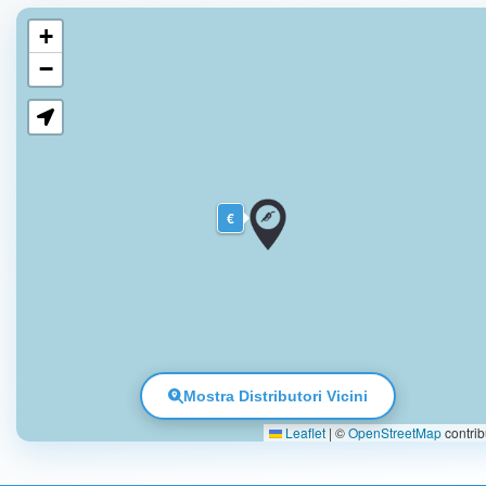
+
−
€
Mostra Distributori Vicini
Leaflet
|
©
OpenStreetMap
contrib