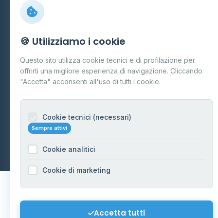
Preferenze Cookie
Mappa del sito
🍪 Utilizziamo i cookie
Contattaci
Questo sito utilizza cookie tecnici e di profilazione per
info@distributori-gpl.it
offrirti una migliore esperienza di navigazione. Cliccando
"Accetta" acconsenti all'uso di tutti i cookie.
Cookie tecnici (necessari)
© 2026 - Distributori di GPL -
AF Project Software Agency
Sempre attivi
Carpi
P.IVA 03859300364
Dati forniti da
Ministero delle Imprese e del Made in Italy
-
Cookie analitici
Aggiornamento quotidiano
Cookie di marketing
Accetta tutti