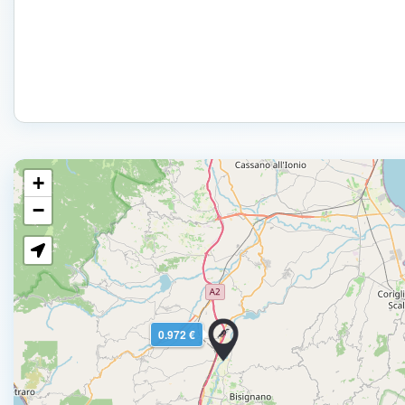
+
−
0.972 €