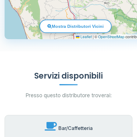
Mostra Distributori Vicini
Leaflet
|
©
OpenStreetMap
contrib
Servizi disponibili
Presso questo distributore troverai:
Bar/Caffetteria