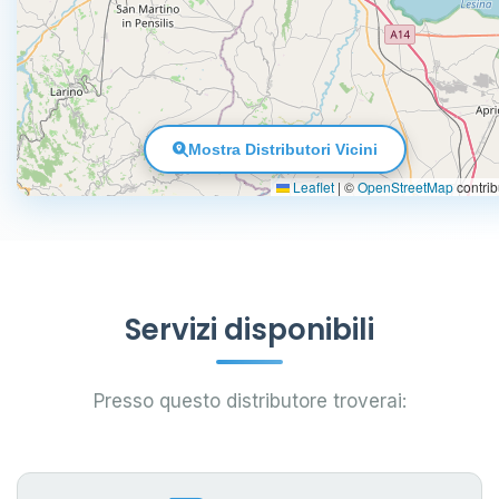
Mostra Distributori Vicini
Leaflet
|
©
OpenStreetMap
contrib
Servizi disponibili
Presso questo distributore troverai: