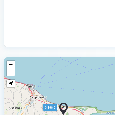
+
−
0.898 €