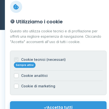
© 2026 - Distributori di GPL -
AF Project Software Agency
Carpi
P.IVA 03859300364
Dati forniti da
Ministero delle Imprese e del Made in Italy
-
🍪 Utilizziamo i cookie
Aggiornamento quotidiano
Questo sito utilizza cookie tecnici e di profilazione per
offrirti una migliore esperienza di navigazione. Cliccando
"Accetta" acconsenti all'uso di tutti i cookie.
Cookie tecnici (necessari)
Sempre attivi
Cookie analitici
Cookie di marketing
Accetta tutti