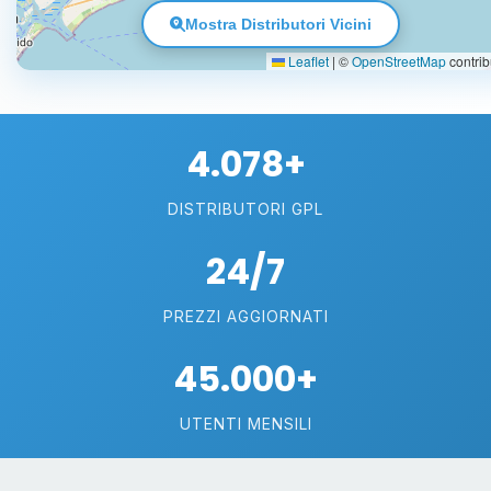
Mostra Distributori Vicini
Leaflet
|
©
OpenStreetMap
contrib
4.078+
DISTRIBUTORI GPL
24/7
PREZZI AGGIORNATI
45.000+
UTENTI MENSILI