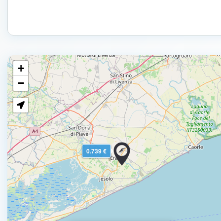
+
−
0.739 €