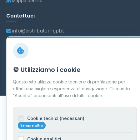
Mappa del sito
Contattaci
info@distributori-gpl.it
© 2026 - Distributori di GPL -
AF Project Software Agency
🍪 Utilizziamo i cookie
Carpi
P.IVA 03859300364
Dati forniti da
Ministero delle Imprese e del Made in Italy
-
Questo sito utilizza cookie tecnici e di profilazione per
Aggiornamento quotidiano
offrirti una migliore esperienza di navigazione. Cliccando
"Accetta" acconsenti all'uso di tutti i cookie.
Cookie tecnici (necessari)
Sempre attivi
Cookie analitici