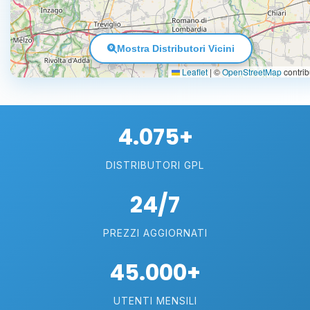
Mostra Distributori Vicini
Leaflet
|
©
OpenStreetMap
contrib
4.075+
DISTRIBUTORI GPL
24/7
PREZZI AGGIORNATI
45.000+
UTENTI MENSILI