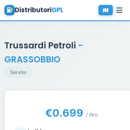
Distributori
GPL
Trussardi Petroli
-
GRASSOBBIO
Servito
€0.699
/ litro