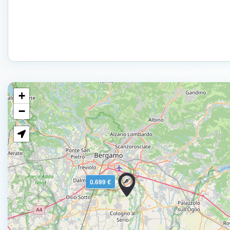
+
−
0.699 €