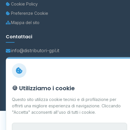
Cookie Policy
Preferenze Cookie
Mappa del sito
Contattaci
info@distributori-gpl.it
© 2026 - Distributori di GPL -
AF Project Software Agency
🍪 Utilizziamo i cookie
Carpi
P.IVA 03859300364
Dati forniti da
Ministero delle Imprese e del Made in Italy
-
Questo sito utilizza cookie tecnici e di profilazione per
Aggiornamento quotidiano
offrirti una migliore esperienza di navigazione. Cliccando
"Accetta" acconsenti all'uso di tutti i cookie.